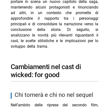
portare in scena un nuovo capitolo della saga,
- Ascolti TV 7 agosto 2026 Tim Summer Hits batte
mantenendo alcuni protagonisti e rinunciando
L’Erede
ad altri, in un contesto che promette di
- A 007 Dalla Russia con amore stasera su La7
approfondire il rapporto tra i personaggi
- Smokin’ Aces stasera su 20 Mediaset 8 agosto
principali e di consolidare la narrazione verso la
trama cast
conclusione della storia. Di seguito, si
analizzano le novità più rilevanti riguardanti il
- Per qualche dollaro in più stasera Rai 3: trama e
cast, le scelte stilistiche e le implicazioni per lo
cast
sviluppo della trama.
- Reazione a catena oggi 8 agosto 2026 Rai 1 Liorni
cambiamenti nel cast di
wicked: for good
chi tornerà e chi no nel sequel
Nell’ambito delle riprese del secondo film,