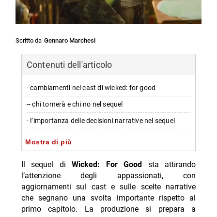
Scritto da
Gennaro Marchesi
Contenuti dell'articolo
- cambiamenti nel cast di wicked: for good
-- chi tornerà e chi no nel sequel
- l’importanza delle decisioni narrative nel sequel
-- perché l’assenza dei cameo è strategica
Mostra di più
- cast principale del sequel
Il sequel di
Wicked: For Good
sta attirando
- informazioni tecniche e data d’uscita
l’attenzione degli appassionati, con
aggiornamenti sul cast e sulle scelte narrative
-- Scopri di più da Jump the shark
che segnano una svolta importante rispetto al
-- RispondiAnnulla risposta
primo capitolo. La produzione si prepara a