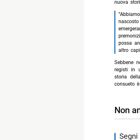
nuova stor
“Abbiamo 
nascost
emergeran
premonizi
possa an
altro capi
Sebbene non
registi in
storia del
consueto è
non 
segn