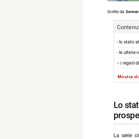
Scritto da
Gennar
Contenuti
- lo stato a
- le ultime 
-- i regist
- non anco
Mostra di
-- segni ev
- possibili 
lo stato attuale della saga di final destination e le
-- chi potr
prospe
- personagg
- prospetti
La serie c
-- un forma