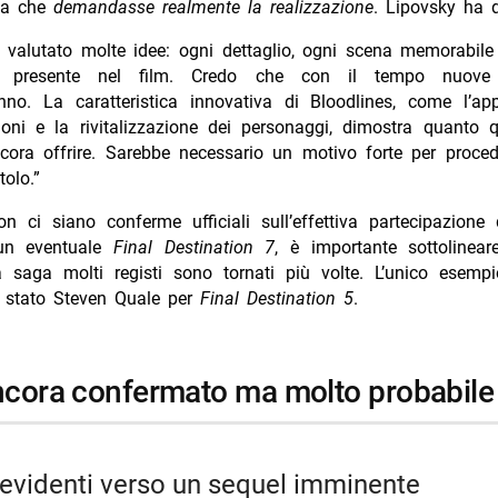
ia che
demandasse realmente la realizzazione
. Lipovsky ha d
valutato molte idee: ogni dettaglio, ogni scena memorabile
o presente nel film. Credo che con il tempo nuove i
no. La caratteristica innovativa di Bloodlines, come l’app
oni e la rivitalizzazione dei personaggi, dimostra quanto q
cora offrire. Sarebbe necessario un motivo forte per proce
tolo.”
 ci siano conferme ufficiali sull’effettiva partecipazione 
 un eventuale
Final Destination 7
, è importante sottolinear
la saga molti registi sono tornati più volte. L’unico esempi
 stato Steven Quale per
Final Destination 5
.
ancora confermato ma molto probabile
i evidenti verso un sequel imminente