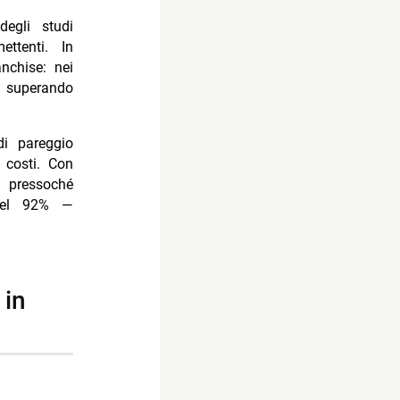
egli studi
ettenti. In
anchise: nei
i, superando
di pareggio
 costi. Con
i pressoché
del 92% —