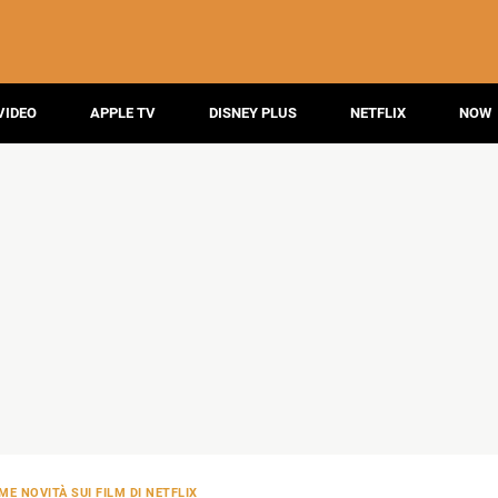
VIDEO
APPLE TV
DISNEY PLUS
NETFLIX
NOW
ME NOVITÀ SUI FILM DI NETFLIX