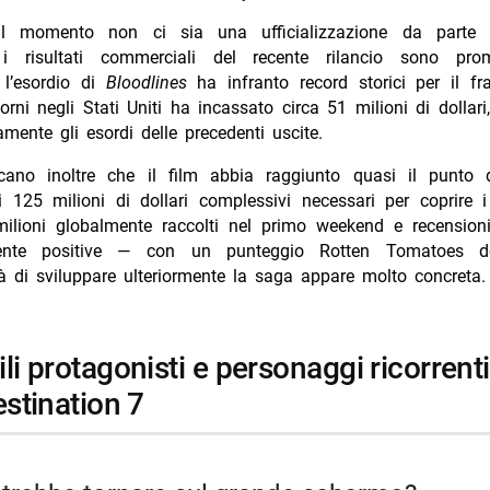
l momento non ci sia una ufficializzazione da parte d
, i risultati commerciali del recente rilancio sono prom
, l’esordio di
Bloodlines
ha infranto record storici per il fr
iorni negli Stati Uniti ha incassato circa 51 milioni di dollar
vamente gli esordi delle precedenti uscite.
icano inoltre che il film abbia raggiunto quasi il punto 
i 125 milioni di dollari complessivi necessari per coprire i
milioni globalmente raccolti nel primo weekend e recension
ente positive — con un punteggio Rotten Tomatoes 
tà di sviluppare ulteriormente la saga appare molto concreta.
estination 7