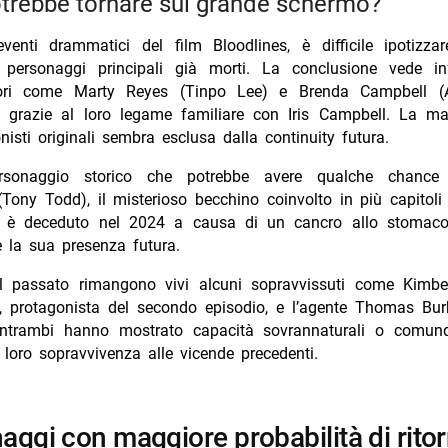
potrebbe tornare sul grande schermo?
venti drammatici del film Bloodlines, è difficile ipotizzare
i personaggi principali già morti. La conclusione vede inf
sori come Marty Reyes (Tinpo Lee) e Brenda Campbell (Ap
i grazie al loro legame familiare con Iris Campbell. La ma
nisti originali sembra esclusa dalla continuity futura.
ersonaggio storico che potrebbe avere qualche chance
Tony Todd), il misterioso becchino coinvolto in più capitoli
 è deceduto nel 2024 a causa di un cancro allo stomaco;
 la sua presenza futura.
 passato rimangono vivi alcuni sopravvissuti come Kimb
), protagonista del secondo episodio, e l’agente Thomas Bur
ntrambi hanno mostrato capacità sovrannaturali o comun
a loro sopravvivenza alle vicende precedenti.