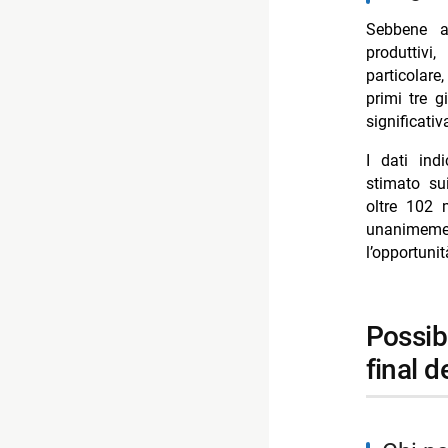
Sebbene a
produttivi
particolare
primi tre g
significati
I dati ind
stimato su
oltre 102 
unanimem
l’opportuni
possibili protagonisti e personaggi ricorrenti in
final d