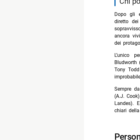
chi 
Dopo gli e
diretto de
sopravvis
ancora viv
dei protago
L’unico p
Bludworth (
Tony Todd
improbabile
Sempre dal
(A.J. Cook
Landes). E
chiari dell
personaggi con maggiore probabilità di ritorno in