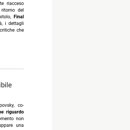
te riacceso
ritorno del
pitolo,
Final
, i dettagli
critiche che
povsky, co-
ne riguardo
momento non
luppare una