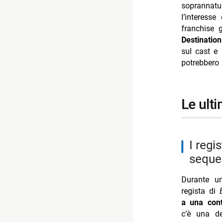
soprannatu
-- Scopri d
l’interess
franchise 
-- Rispondi
Destinatio
- Overdrive
sul cast e 
potrebbero 
- Morrone s
- Clementin
- Gigi Hadi
le ult
- Cristina 
i registi di bloodlines hanno discusso di un possibile
seque
Durante u
regista di
a una cont
c’è una de