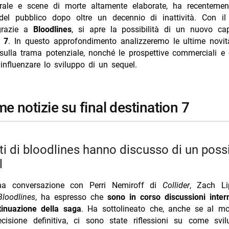
rale e scene di morte altamente elaborate, ha recentemen
i più da Jump the shark
e del pubblico dopo oltre un decennio di inattività. Con il 
grazie a
Bloodlines
, si apre la possibilità di un nuovo ca
Annulla risposta
n 7
. In questo approfondimento analizzeremo le ultime novità
 stasera su Mediaset Twenty: trama e cast
sulla trama potenziale, nonché le prospettive commerciali e 
influenzare lo sviluppo di un sequel.
mentisce i flirt con Belen e Marcuzzi: fake
o cade dal palco a Ischia, poi si rialza
d e Bradley Cooper: anelli e matrimonio segreto
ime notizie su final destination 7
Marino incinta? Indizi social per Argentero
l
na conversazione con Perri Nemiroff di
Collider
, Zach Li
Bloodlines
, ha espresso che
sono in corso discussioni inter
inuazione della saga
. Ha sottolineato che, anche se al 
cisione definitiva, ci sono state riflessioni su come svi