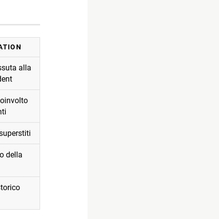
ATION
suta alla
dent
oinvolto
ti
uperstiti
 della
torico