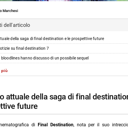
o Marchesi
 dell'articolo
ttuale della saga di final destination e le prospettive future
notizie su final destination 7
i di bloodlines hanno discusso di un possibile sequel
ra confermato ma molto probabile
 più
identi verso un sequel imminente
protagonisti e personaggi ricorrenti in final destination 7
ebbe tornare sul grande schermo?
ttive future
i con maggiore probabilità di ritorno in final destination 7
ve narrative e struttura prevista per final destination 7
inematografica di
Final Destination
, nota per il suo intrecci
t riconoscibile ma rinnovato?