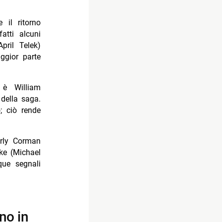
 il ritorno
atti alcuni
ril Telek)
ggior parte
 è William
 della saga.
 ciò rende
erly Corman
ke (Michael
que segnali