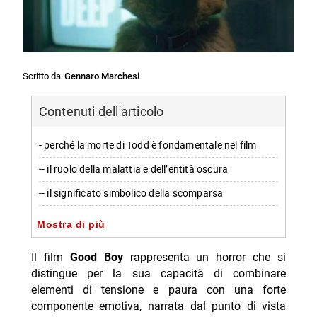
Scritto da
Gennaro Marchesi
Contenuti dell'articolo
- perché la morte di Todd è fondamentale nel film
-- il ruolo della malattia e dell’entità oscura
-- il significato simbolico della scomparsa
- motivi dell’ossessione dell’entità verso Indy e Todd
Mostra di più
-- interpretazioni sull’origine dell’entità
Il film
Good Boy
rappresenta un horror che si
- il significato profondo del film
distingue per la sua capacità di combinare
elementi di tensione e paura con una forte
-- Scopri di più da Jump the shark
componente emotiva, narrata dal punto di vista
-- RispondiAnnulla risposta