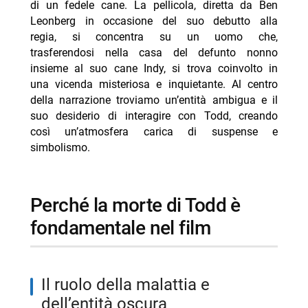
di un fedele cane. La pellicola, diretta da Ben
Leonberg in occasione del suo debutto alla
- Clerici: forse sono sbagliata io, o ho sbagliato
regia, si concentra su un uomo che,
lavoro
trasferendosi nella casa del defunto nonno
- Rai: nuovo melò in 28 episodi per 14 prime serate
insieme al suo cane Indy, si trova coinvolto in
- Aurora Ramazzotti a Ballando con le Stelle 2026
una vicenda misteriosa e inquietante. Al centro
della narrazione troviamo un’entità ambigua e il
- Simona Giordano, la tiktoker del flirt con Danilo
suo desiderio di interagire con Todd, creando
- Georgina Rodriguez: “Chi decide quale corpo è
così un’atmosfera carica di suspense e
giusto?”
simbolismo.
perché la morte di Todd è
fondamentale nel film
il ruolo della malattia e
dell’entità oscura