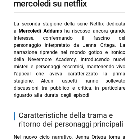
mercoledì su netflix
- sostegno al successo complessivo e prossimi
sviluppi
-- Scopri di più da Jump the shark
La seconda stagione della serie Netflix dedicata
-- RispondiAnnulla risposta
a
Mercoledì Addams
ha riscosso ancora grande
interesse, confermando il fascino del
- Outer Banks 5 stagione finale dal 20 agosto Netflix
personaggio interpretato da Jenna Ortega. La
- J. Edgar dal 13 agosto su Netflix: biopic Eastwood
narrazione riprende nel mondo gotico e ironico
della Nevermore Academy, introducendo nuovi
- The Last House dal 7 agosto su Netflix: trama e
misteri e personaggi eccentrici, mantenendo vivo
cast
l’appeal che aveva caratterizzato la prima
- Don’t Say Good Luck: il film Netflix dal 14 agosto
stagione. Alcuni aspetti hanno sollevato
discussioni tra pubblico e critica, in particolare
- Netflix perde copia film Nicolas Cage, causa da 105
riguardo alla durata degli episodi.
mln
caratteristiche della trama e
ritorno dei personaggi principali
Nel nuovo ciclo narrativo, Jenna Ortega torna a