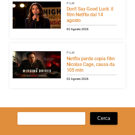
FILM
Don’t Say Good Luck: il
film Netflix dal 14
agosto
02 Agosto 2026
FILM
Netflix perde copia film
Nicolas Cage, causa da
105 mln
02 Agosto 2026
Ricerca
per: