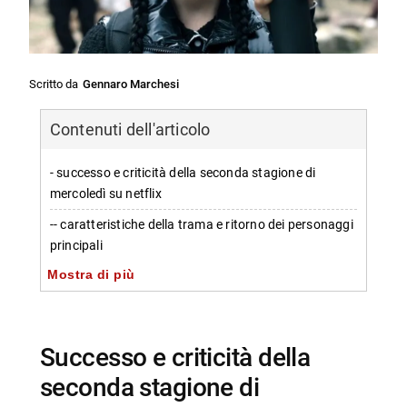
Scritto da
Gennaro Marchesi
Contenuti dell'articolo
- successo e criticità della seconda stagione di
mercoledì su netflix
-- caratteristiche della trama e ritorno dei personaggi
principali
Mostra di più
-- problemi legati alla lunghezza degli episodi
-- confronto con altre produzioni netflix e serie
tradizionali
successo e criticità della
-- considerazioni sulla durata degli episodi centrali e
seconda stagione di
finali