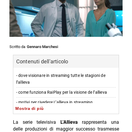
Scritto da
Gennaro Marchesi
Contenuti dell'articolo
- dove visionare in streaming tutte le stagioni de
l’allieva
- come funziona RaiPlay per la visione de l’allieva
- motivi per rivedere L’allieva in streaming
Mostra di più
-- Personaggi principali presenti nella serie:
La serie televisiva
L’Allieva
rappresenta una
-- Scopri di più da Jump the shark
delle produzioni di maggior successo trasmesse