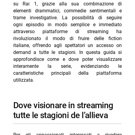
-- RispondiAnnulla risposta
su Rai 1, grazie alla sua combinazione di
elementi drammatici, commedie sentimentali e
- Anplagghed stasera su Nove: Aldo Giovanni e
trame investigative. La possibilità di seguire
Giacomo in tv
ogni episodio in modo semplice e immediato
- Little Big Italy a Toronto 9 agosto 2026 Nove orari
attraverso piattaforme di streaming ha
rivoluzionato il modo di fruire delle fiction
- Italia’s Got Talent 9 agosto 2026 TV8 orari puntata
italiane, offrendo agli spettatori un accesso on
- CSI Vegas stasera Rai 4 9 agosto episodio 2×11
demand a tutte le stagioni. In questa guida si
- Programmi TV oggi domenica 9 agosto 2026
approfondisce come e dove poter visualizzare
daytime
interamente la serie, evidenziando le
caratteristiche principali della piattaforma
utilizzata.
dove visionare in streaming
tutte le stagioni de l’allieva
Per gli appassionati interessati a rivedere