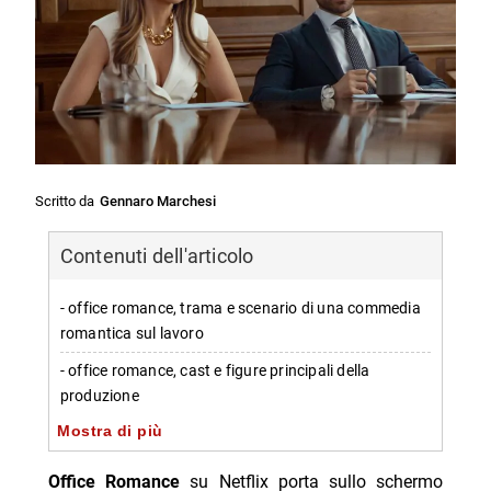
Scritto da
Gennaro Marchesi
Contenuti dell'articolo
- office romance, trama e scenario di una commedia
romantica sul lavoro
- office romance, cast e figure principali della
produzione
Mostra di più
- office romance, regia di ol parker e scelte in stile
rom-com
Office Romance
su Netflix porta sullo schermo