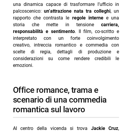
- come nasce la prima scena di bacio tra jackie e
una dinamica capace di trasformare l’ufficio in
daniel
palcoscenico:
un’attrazione nata tra colleghi
, un
rapporto che contrasta le
regole interne
e una
- office romance, ostacoli e cambiamento del
storia che mette in tensione
carriera,
contesto sociale
responsabilità e sentimento
. Il film, co-scritto e
- kiss cam coldplay e un collegamento inatteso
interpretato con un forte coinvolgimento
durante le riprese
creativo, intreccia romantico e commedia con
scelte di regia, dettagli di produzione e
- office romance, jennifer lopez e brett goldstein:
considerazioni su come rendere credibili le
chimica sul set
emozioni.
- office romance, poster e riferimenti visivi legati alle
scene
- office romance, script, direzione e improvvisazione:
office romance, trama e
testimonianze dal set
scenario di una commedia
-- rendere la commedia credibile: principio di base per
romantica sul lavoro
ol parker
-- dinamiche di collaborazione con brett goldstein e
supporto del cast
Al centro della vicenda si trova
Jackie Cruz
,