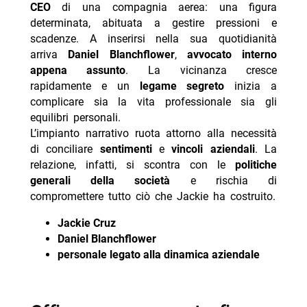
CEO
di una compagnia aerea: una figura
- office romance è ora disponibile in streaming su
determinata, abituata a gestire pressioni e
netflix
scadenze. A inserirsi nella sua quotidianità
-- Scopri di più da Jump the shark
arriva
Daniel Blanchflower
,
avvocato interno
appena assunto
. La vicinanza cresce
-- RispondiAnnulla risposta
rapidamente e un
legame segreto
inizia a
- Un’estate ai Caraibi stasera su Rete 4: trama e cast
complicare sia la vita professionale sia gli
equilibri personali.
- Mbappé ed Ester Expósito coppia dell’estate 2026?
L’impianto narrativo ruota attorno alla necessità
- Marco Bocci 48 anni: compleanno in Spagna con
di conciliare
sentimenti
e
vincoli aziendali
. La
Chiatti
relazione, infatti, si scontra con le
politiche
- Cecilia Rodriguez incinta? Moser scatena i rumors
generali della società
e rischia di
compromettere tutto ciò che Jackie ha costruito.
- Giovanni Grazioso, brioche e fama dopo Temptation
Jackie Cruz
Daniel Blanchflower
personale legato alla dinamica aziendale