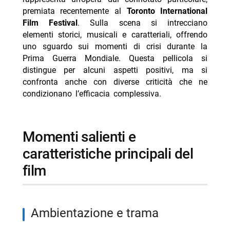
premiata recentemente al
Toronto International
-- pro e contro del film
Film Festival
. Sulla scena si intrecciano
-- Scopri di più da Jump the shark
elementi storici, musicali e caratteriali, offrendo
uno sguardo sui momenti di crisi durante la
-- RispondiAnnulla risposta
Prima Guerra Mondiale. Questa pellicola si
- Ascolti TV 7 agosto 2026 Tim Summer Hits batte
distingue per alcuni aspetti positivi, ma si
L’Erede
confronta anche con diverse criticità che ne
- Cash or Trash oggi Nove 8 agosto puntata
condizionano l’efficacia complessiva.
- Ritorno al futuro stasera Italia 1 8 agosto trama
- Castle oggi pomeriggio Rai 4 8 agosto episodi
momenti salienti e
- Reazione a catena oggi 8 agosto 2026 Rai 1 Liorni
caratteristiche principali del
film
ambientazione e trama