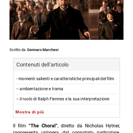
Scritto da
Gennaro Marchesi
Contenuti dell'articolo
- momenti salienti e caratteristiche principali del film
-- ambientazione e trama
-- il ruolo di Ralph Fiennes e la sua interpretazione
-- critiche e punti deboli
Mostra di più
-- l’apice emotivo e la scena finale
Il film
“The Choral”
, diretto da Nicholas Hytner,
- informazioni di distribuzione e ricezione
rappresenta un’opera dal connotato particolare,