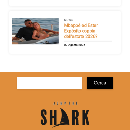
NEWS
Mbappé ed Ester
Expósito coppia
dell’estate 2026?
07 Agosto 2026
Ricerca
per: