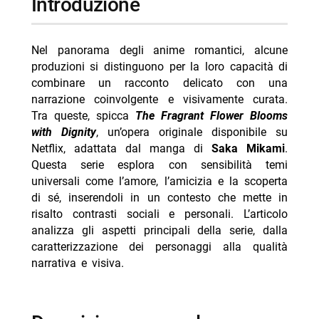
introduzione
-- Kaoruko Waguri: forza interiore oltre l’aspetto
fisico
Nel panorama degli anime romantici, alcune
- differenze sociali ed emozionali nel racconto
produzioni si distinguono per la loro capacità di
combinare un racconto delicato con una
- valutazione complessiva dell’anime romantico
narrazione coinvolgente e visivamente curata.
- considerazioni finali sull’anime romantico Netflix
Tra queste, spicca
The Fragrant Flower Blooms
with Dignity
, un’opera originale disponibile su
-- Scopri di più da Jump the shark
Netflix, adattata dal manga di
Saka Mikami
.
-- RispondiAnnulla risposta
Questa serie esplora con sensibilità temi
universali come l’amore, l’amicizia e la scoperta
- Reazione a catena oggi 8 agosto 2026 Rai 1 Liorni
di sé, inserendoli in un contesto che mette in
- Delitti del BarLume Il re dei giochi stasera su TV8
risalto contrasti sociali e personali. L’articolo
analizza gli aspetti principali della serie, dalla
- Ascolti TV 6 agosto 2026: vince Battiti Live
caratterizzazione dei personaggi alla qualità
- Un’estate ai Caraibi stasera su Rete 4: trama e cast
narrativa e visiva.
- Mbappé ed Ester Expósito coppia dell’estate 2026?