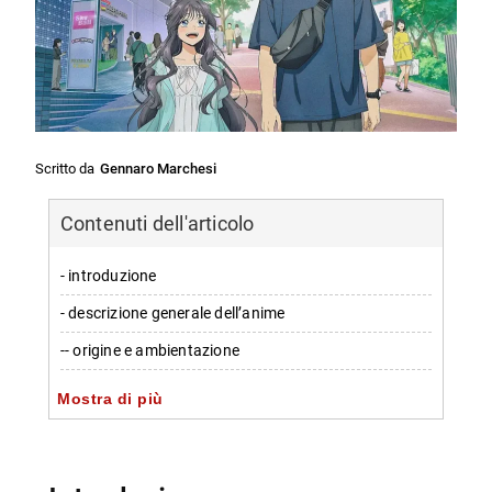
Scritto da
Gennaro Marchesi
Contenuti dell'articolo
- introduzione
- descrizione generale dell’anime
-- origine e ambientazione
-- trama principale
Mostra di più
- caratterizzazione dei personaggi principali
-- Rintaro Tsumugi: da apparenza a profondità
emotiva