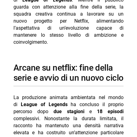
- arcane nella competizione fantasy: il confronto con
guarda con attenzione alla fine della serie, la
altri titoli tv
squadra creativa continua a lavorare su un
- arcane e il budget: un adattamento pensato su
nuovo progetto per Netflix, alimentando
larga scala
l’aspettativa di un’evoluzione capace di
mantenere lo stesso livello di ambizione e
- nuova serie league of legends netflix: cosa è stato
coinvolgimento.
ipotizzato e cosa non è stato confermato
- chiavi di produzione: showrunner e team di autori e
regia
arcane su netflix: fine della
-- Scopri di più da Jump the shark
serie e avvio di un nuovo ciclo
-- RispondiAnnulla risposta
- Outer Banks 5 stagione finale dal 20 agosto Netflix
La produzione animata ambientata nel mondo
- Reacher 4 arriva su Prime Video il 12 agosto
di
League of Legends
ha concluso il proprio
percorso dopo
due stagioni
e
18 episodi
- Doc: Argentero lascia, quarta stagione ultima
complessivi. Nonostante la durata limitata, il
- J. Edgar dal 13 agosto su Netflix: biopic Eastwood
racconto ha mantenuto una densità narrativa
- The Last House dal 7 agosto su Netflix: trama e
elevata e ha costruito un’attenzione particolare