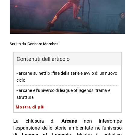
Scritto da
Gennaro Marchesi
Contenuti dell'articolo
- arcane su netflix: fine della serie e avvio di un nuovo
ciclo
- arcane e l’universo di league of legends: trama e
struttura
Mostra di più
- vi e powder: i personaggi al centro del racconto
- arcane: stagione 1 e stagione 2 tra date di uscita e
La chiusura di
Arcane
non interrompe
accoglienza critica
l’espansione delle storie ambientate nell’universo
di
League of Legends
. Mentre il pubblico