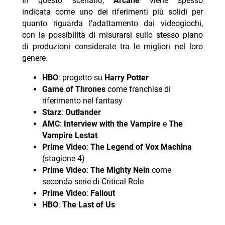
In questo scenario,
Arcane
viene spesso
indicata come uno dei riferimenti più solidi per
quanto riguarda l’adattamento dai videogiochi,
con la possibilità di misurarsi sullo stesso piano
di produzioni considerate tra le migliori nel loro
genere.
HBO
: progetto su
Harry Potter
Game of Thrones
come franchise di
riferimento nel fantasy
Starz
:
Outlander
AMC
:
Interview with the Vampire
e
The
Vampire Lestat
Prime Video
:
The Legend of Vox Machina
(stagione 4)
Prime Video
:
The Mighty Nein
come
seconda serie di Critical Role
Prime Video
:
Fallout
HBO
:
The Last of Us