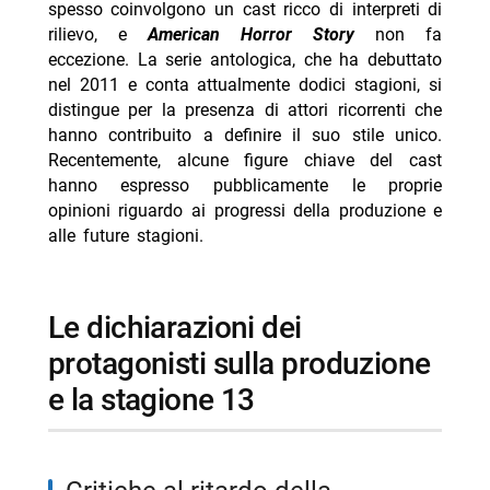
spesso coinvolgono un cast ricco di interpreti di
-- impegni paralleli del creatore Ryan Murphy
rilievo, e
American Horror Story
non fa
eccezione. La serie antologica, che ha debuttato
-- Scopri di più da Jump the shark
nel 2011 e conta attualmente dodici stagioni, si
-- RispondiAnnulla risposta
distingue per la presenza di attori ricorrenti che
hanno contribuito a definire il suo stile unico.
- Ascolti TV 6 agosto 2026: vince Battiti Live
Recentemente, alcune figure chiave del cast
- Un’estate ai Caraibi stasera su Rete 4: trama e cast
hanno espresso pubblicamente le proprie
- Mbappé ed Ester Expósito coppia dell’estate 2026?
opinioni riguardo ai progressi della produzione e
alle future stagioni.
- Marco Bocci 48 anni: compleanno in Spagna con
Chiatti
- Cecilia Rodriguez incinta? Moser scatena i rumors
le dichiarazioni dei
protagonisti sulla produzione
e la stagione 13