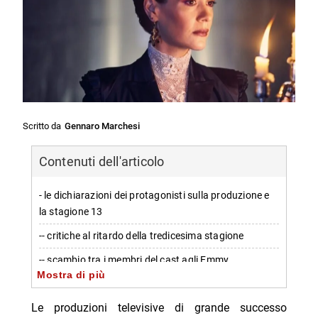
Scritto da
Gennaro Marchesi
Contenuti dell'articolo
- le dichiarazioni dei protagonisti sulla produzione e
la stagione 13
-- critiche al ritardo della tredicesima stagione
-- scambio tra i membri del cast agli Emmy
Mostra di più
- possibili sviluppi futuri per american horror story
Le produzioni televisive di grande successo
-- status attuale delle stagioni successive