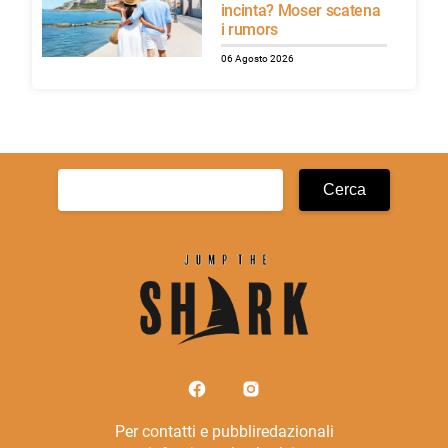
incinta? Moser scatena
i rumors
06 Agosto 2026
Ricerca
per:
Per contatti e pubbliredazionali