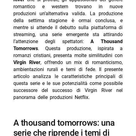
romantico e western trovano in nuove
town romance
produzioni un’alternativa valida. La produzione
-- sfruttamento del patrimonio letterario come base
della settima stagione è ormai conclusa, e
narrativa
mentre si attende il debutto sulla piattaforma di
streaming, una serie emergente sta attirando
- conclusione e sviluppi futuri
l’attenzione degli spettatori:
A Thousand
-- Scopri di più da Jump the shark
Tomorrows
. Questa produzione, ispirata a
romanzi cristiani, presenta molte similitudini con
-- RispondiAnnulla risposta
Virgin River
, offrendo un mix di romanticismo,
- Ascolti TV 6 agosto 2026: vince Battiti Live
ambientazioni rurali e temi di fede. Il presente
- Un’estate ai Caraibi stasera su Rete 4: trama e cast
articolo analizza le caratteristiche principali di
questa serie e le sue potenzialità come possibile
- Mbappé ed Ester Expósito coppia dell’estate 2026?
successore del successo di Virgin River nel
- Marco Bocci 48 anni: compleanno in Spagna con
panorama delle produzioni Netflix.
Chiatti
- Cecilia Rodriguez incinta? Moser scatena i rumors
a thousand tomorrows: una
serie che riprende i temi di