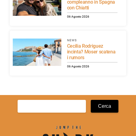
compleanno in Spagna
con Chiatti
06 Agosto 2026
NEWS
Cecilia Rodriguez
incinta? Moser scatena
i rumors
06 Agosto 2026
Ricerca
per: