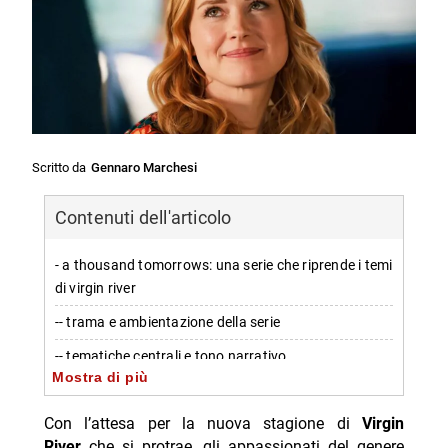
Scritto da
Gennaro Marchesi
Contenuti dell'articolo
- a thousand tomorrows: una serie che riprende i temi
di virgin river
-- trama e ambientazione della serie
-- tematiche centrali e tono narrativo
Mostra di più
- potenzialità di a thousand tomorrows nel
panorama netflix
Con l’attesa per la nuova stagione di
Virgin
River
che si protrae, gli appassionati del genere
-- possibilità di diventare il nuovo successo small-