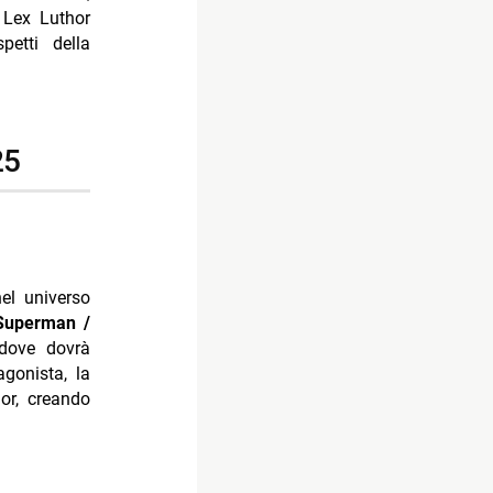
 Lex Luthor
petti della
25
el universo
 Superman /
 dove dovrà
gonista, la
or, creando