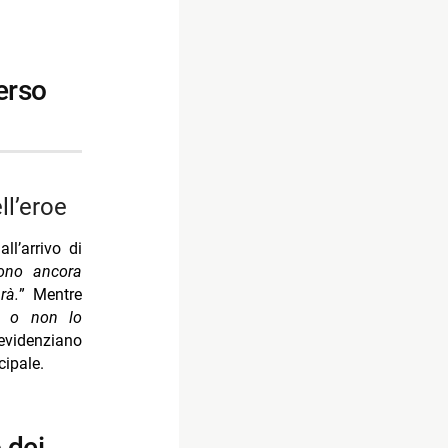
ll’eroe
ll’arrivo di
ono ancora
rà.
” Mentre
i o non lo
evidenziano
ipale.