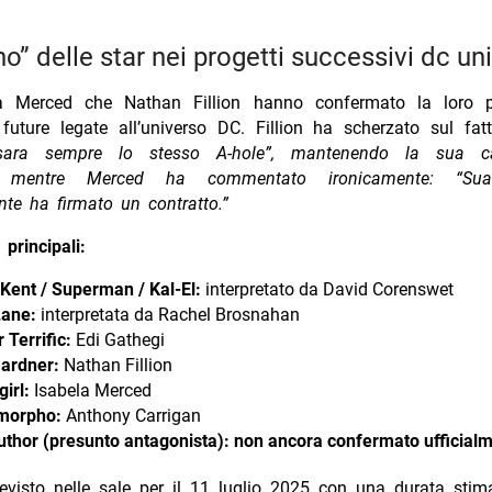
orno” delle star nei progetti successivi dc un
la Merced che Nathan Fillion hanno confermato la loro p
 future legate all’universo DC. Fillion ha scherzato sul fa
sara sempre lo stesso A-hole”, mantenendo la sua cara
,” mentre Merced ha commentato ironicamente: “
Su
te ha firmato un contratto.
”
principali:
 Kent / Superman / Kal-El:
interpretato da David Corenswet
Lane:
interpretata da Rachel Brosnahan
 Terrific:
Edi Gathegi
ardner:
Nathan Fillion
irl:
Isabela Merced
morpho:
Anthony Carrigan
uthor (presunto antagonista):
non ancora confermato ufficial
revisto nelle sale per il 11 luglio 2025 con una durata stim