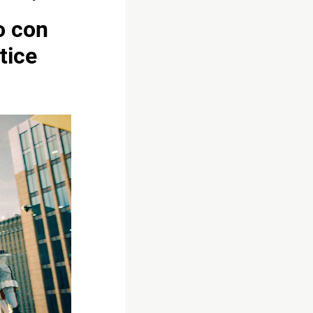
o con
stice