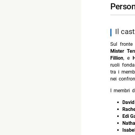
perso
il cas
Sul fronte
Mister Terr
Fillion
, e
ruoli fonda
tra i membr
nei confron
I membri de
David
Rache
Edi G
Nathan
Isabe