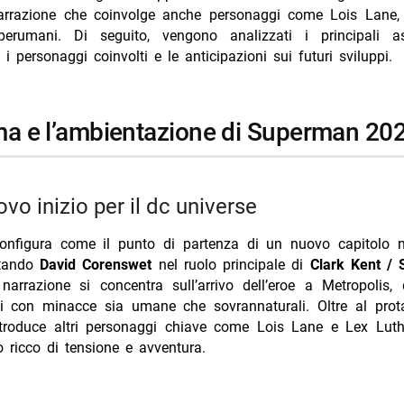
ione del rapporto tra Metamorpho e l’ambiente circostante
rrazione che coinvolge anche personaggi come Lois Lane,
perumani. Di seguito, vengono analizzati i principali as
ioni sulle future apparizioni dei personaggi secondari
 i personaggi coinvolti e le anticipazioni sui futuri sviluppi.
 delle star nei progetti successivi dc universe
i più da Jump the shark
ama e l’ambientazione di Superman 20
Annulla risposta
mentisce i flirt con Belen e Marcuzzi: fake
 arriva su Prime Video il 12 agosto
ovo inizio per il dc universe
o cade dal palco a Ischia, poi si rialza
 configura come il punto di partenza di un nuovo capitolo n
d e Bradley Cooper: anelli e matrimonio segreto
ntando
David Corenswet
nel ruolo principale di
Clark Kent /
Marino incinta? Indizi social per Argentero
narrazione si concentra sull’arrivo dell’eroe a Metropolis,
si con minacce sia umane che sovrannaturali. Oltre al prota
introduce altri personaggi chiave come Lois Lane e Lex Luth
 ricco di tensione e avventura.