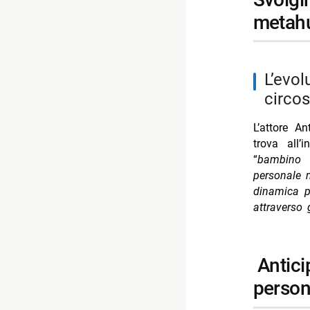
metah
L’evoluzione del rapporto tra Metamorpho e l’ambiente
circos
L’attore A
trova all’
“
bambino 
personale m
dinamica pe
attraverso 
anticipazioni sulle future apparizioni dei
person