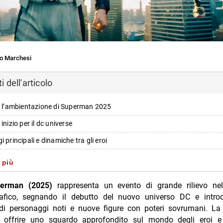
o Marchesi
 dell'articolo
 e l’ambientazione di Superman 2025
inizio per il dc universe
i principali e dinamiche tra gli eroi
ei protagonisti e le loro interazioni
 più
e nelle percezioni dei personaggi verso superman
erman (2025)
rappresenta un evento di grande rilievo n
ioni degli attori sulla nuova versione dell’eroe
afico, segnando il debutto del nuovo universo DC e intr
di personaggi noti e nuove figure con poteri sovrumani. La 
to della trama attraverso il viaggio dei metahumans
 offrire uno sguardo approfondito sul mondo degli eroi e d