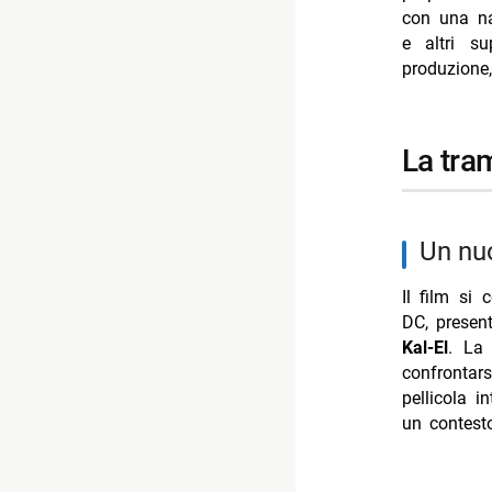
-- L’evoluz
con una na
e altri su
- anticipaz
produzione,
-- “ritorno”
-- Scopri d
la tr
-- Rispondi
- Morrone s
- Reacher 4
un nu
- Clementin
Il film si
- Gigi Hadi
DC, prese
- Cristina 
Kal-El
. La 
confrontar
pellicola 
un contesto