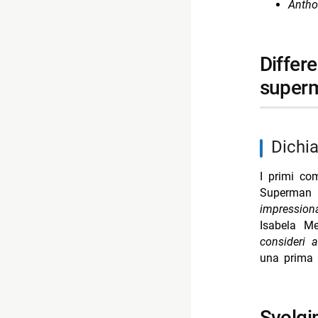
Antho
differenze nelle percezioni dei personaggi verso
super
dichi
I primi com
Superman n
impression
Isabela Me
consideri 
una prima f
svolgimento della trama attraverso il viaggio dei