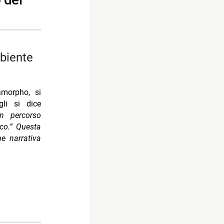
amorpho, si
gli si dice
n percorso
oco.” Questa
ne narrativa