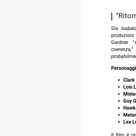
“rit
Sia Isabe
produzioni
Gardner “
coerenza
probabilmen
Personaggi 
Clark
Lois 
Mister
Guy G
Hawkg
Meta
Lex L
Il film è p