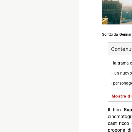
Scritto da
Gennar
Contenuti
- la trama
-- un nuovo 
- personagg
-- il cast d
Mostra di
- differenz
Il film
Sup
-- dichiaraz
cinematogr
cast ricco 
- svolgimen
propone di