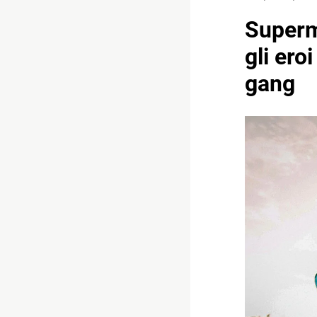
Superm
gli ero
gang