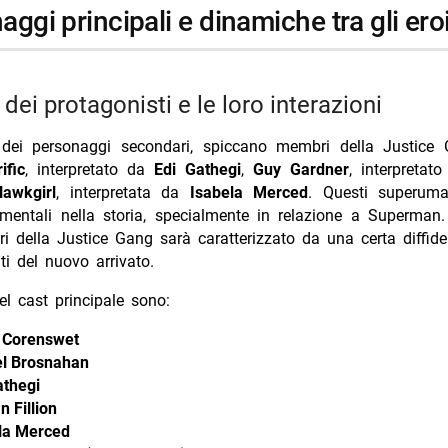
naggi principali e dinamiche tra gli ero
t dei protagonisti e le loro interazioni
 dei personaggi secondari, spiccano membri della Justic
ific
, interpretato da
Edi Gathegi
,
Guy Gardner
, interpreta
Hawkgirl
, interpretata da
Isabela Merced
. Questi superum
mentali nella storia, specialmente in relazione a Superman.
i della Justice Gang sarà caratterizzato da una certa diffide
ti del nuovo arrivato.
l cast principale sono:
 Corenswet
l Brosnahan
athegi
 Fillion
la Merced