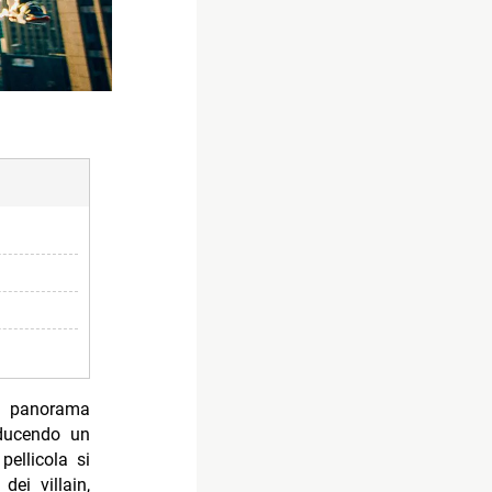
el panorama
oducendo un
pellicola si
ei villain,