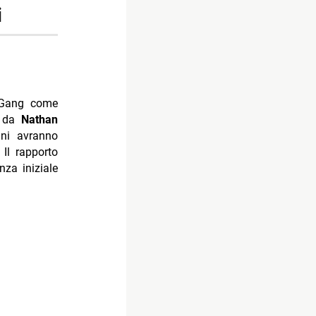
i
e Gang come
to da
Nathan
ani avranno
 Il rapporto
nza iniziale