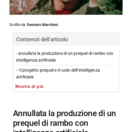
Scritto da
Gennaro Marchesi
Contenuti dell'articolo
- annullata la produzione di un prequel di rambo con
intelligenza artificiale
-- il progetto prequel e il ruolo dell’intelligenza
artificiale
Mostra di più
-- dichiarazioni di sylvester stallone sul progetto
annullato
-- impatto sulla saga e futuro del franchise
annullata la produzione di un
-- Scopri di più da Jump the shark
prequel di rambo con
-- RispondiAnnulla risposta