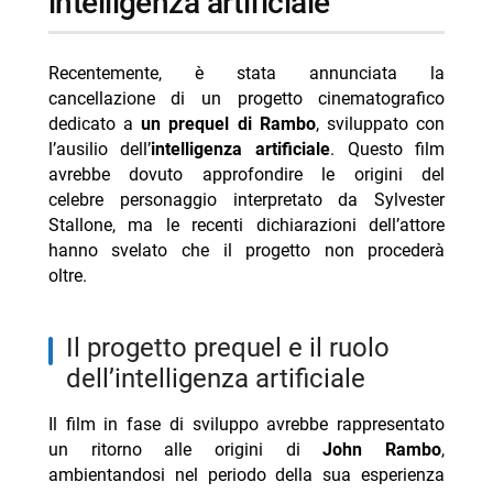
intelligenza artificiale
- Amore crudele Rai 2 8 agosto 2026 trama e cast
- La tempesta perfetta stasera Iris trama e cast
Recentemente, è stata annunciata la
- Marco Bocci 48 anni: compleanno in Spagna con
cancellazione di un progetto cinematografico
Chiatti
dedicato a
un prequel di Rambo
, sviluppato con
- Cecilia Rodriguez incinta? Moser scatena i rumors
l’ausilio dell’
intelligenza artificiale
. Questo film
avrebbe dovuto approfondire le origini del
- Giovanni Grazioso, brioche e fama dopo Temptation
celebre personaggio interpretato da Sylvester
Stallone, ma le recenti dichiarazioni dell’attore
hanno svelato che il progetto non procederà
oltre.
il progetto prequel e il ruolo
dell’intelligenza artificiale
Il film in fase di sviluppo avrebbe rappresentato
un ritorno alle origini di
John Rambo
,
ambientandosi nel periodo della sua esperienza