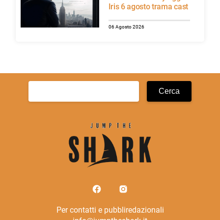
Iris 6 agosto trama cast
06 Agosto 2026
Ricerca
per:
Per contatti e pubbliredazionali