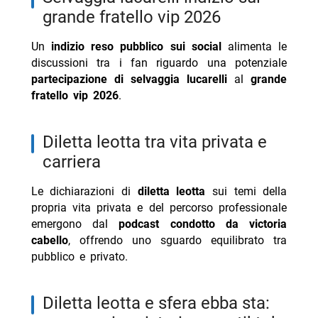
grande fratello vip 2026
serata cover
-- laura pausini ritorna a sanremo: »so cosa diranno«
Un
indizio reso pubblico sui social
alimenta le
discussioni tra i fan riguardo una potenziale
-- la star di grey’s anatomy e euphoria eric dane
partecipazione di selvaggia lucarelli
al
grande
muore a 53 anni
fratello vip 2026
.
-- Scopri di più da Jump the shark
-- RispondiAnnulla risposta
diletta leotta tra vita privata e
- Programmi TV oggi giovedì 6 agosto 2026 prima
carriera
serata
Le dichiarazioni di
diletta leotta
sui temi della
- La vera storia del Colosseo stasera La7 7 agosto
propria vita privata e del percorso professionale
2026
emergono dal
podcast condotto da victoria
- Comedy Match 7 agosto 2026, su Nove la nuova
cabello
, offrendo uno sguardo equilibrato tra
puntata
pubblico e privato.
- Programmi TV venerdì 7 agosto 2026 prima serata
- Collateral Beauty oggi Iris 6 agosto trama cast
diletta leotta e sfera ebba sta: