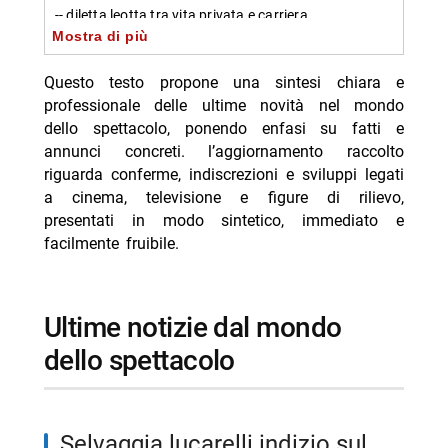
-- diletta leotta tra vita privata e carriera
Mostra di più
-- diletta leotta e sfera ebba sta: messaggio
misterioso su tiktok
Questo testo propone una sintesi chiara e
professionale delle ultime novità nel mondo
-- american psycho remake di luca guadagnino
dello spettacolo, ponendo enfasi su fatti e
difficolta nel casting
annunci concreti. l’aggiornamento raccolto
-- the batman part ii: inizio riprese
riguarda conferme, indiscrezioni e sviluppi legati
a cinema, televisione e figure di rilievo,
-- mads mikkelsen si unisce a dicaprio e lawrence nel
presentati in modo sintetico, immediato e
thriller di scorsese
facilmente fruibile.
-- scende il rating di decline di breaking bad 13 anni
dopo
-- daniel radcliffe: rifiuta il remake de il mago di oz
ultime notizie dal mondo
-- woody: il trailer di toy story 5 accende il dibattito
dello spettacolo
--
-- carlo conti lascia sanremo nel 2027: mai dire mai
selvaggia lucarelli indizio sul
-- sanremo 2026: morgan non sarà sul palco nella