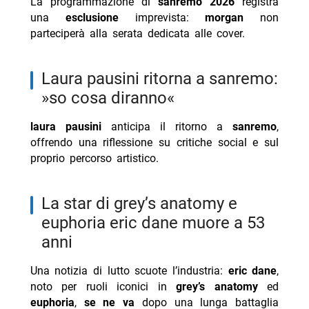
La programmazione di
sanremo 2026
registra
una
esclusione
imprevista:
morgan
non
parteciperà alla serata dedicata alle cover.
laura pausini ritorna a sanremo:
»so cosa diranno«
laura pausini
anticipa il ritorno a
sanremo
,
offrendo una riflessione su critiche social e sul
proprio percorso artistico.
la star di grey’s anatomy e
euphoria eric dane muore a 53
anni
Una notizia di lutto scuote l’industria:
eric dane
,
noto per ruoli iconici in
grey’s anatomy
ed
euphoria
,
se ne va
dopo una lunga battaglia