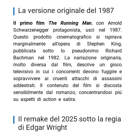
trama cast
la versione originale del 1987
- Per qualche dollaro in più stasera Rai 3: trama e
Il primo film
The Running Man
, con Arnold
cast
Schwarzenegger protagonista, uscì nel 1987.
Questo prodotto cinematografico si ispirava
marginalmente all’opera di Stephen King,
pubblicata sotto lo pseudonimo Richard
Bachman nel 1982. La narrazione originaria,
molto diversa dal film, descrive un gioco
televisivo in cui i concorrenti devono fuggire e
sopravvivere ai cruenti attacchi di assassini
addestrati. Il contenuto del film si discosta
sensibilmente dal romanzo, concentrandosi più
su aspetti di action e satira.
il remake del 2025 sotto la regia
di Edgar Wright