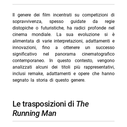
sopravvivenza
-- Death Race 2000 (1975)
Il genere dei film incentrati su competizioni di
-- Mortal Kombat (1995)
sopravvivenza, spesso guidate da regie
distopiche o futuristiche, ha radici profonde nel
- film più recenti e innovativi
cinema mondiale. La sua evoluzione si è
-- Alita: Battle Angel (2019)
alimentata di varie interpretazioni, adattamenti e
innovazioni, fino a ottenere un successo
-- Ready or Not (2019)
significativo nel panorama cinematografico
-- il film The Long Walk del 2025
contemporaneo. In questo contesto, vengono
analizzati alcuni dei titoli più rappresentativi,
- le principali figure coinvolte e i personaggi più noti
inclusi remake, adattamenti e opere che hanno
-- Scopri di più da Jump the shark
segnato la storia di questo genere.
-- RispondiAnnulla risposta
- Gorky Park stasera La7 8 agosto trama cast
le trasposizioni di
The
- Paura stasera su Iris 8 agosto trama cast
Running Man
- A 007 Dalla Russia con amore stasera su La7
- Smokin’ Aces stasera su 20 Mediaset 8 agosto