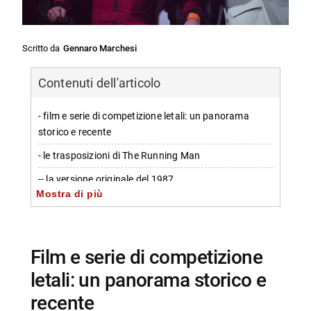
Scritto da
Gennaro Marchesi
Contenuti dell'articolo
- film e serie di competizione letali: un panorama
storico e recente
- le trasposizioni di The Running Man
-- la versione originale del 1987
Mostra di più
-- il remake del 2025 sotto la regia di Edgar Wright
- titoli storici di competizione mortale
-- il film Il gioco del 1997
film e serie di competizione
-- il film Gamer del 2009
letali: un panorama storico e
recente
- i classici del cinema di competizione e