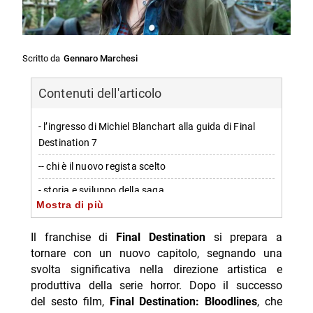
Scritto da
Gennaro Marchesi
Contenuti dell'articolo
- l’ingresso di Michiel Blanchart alla guida di Final
Destination 7
-- chi è il nuovo regista scelto
- storia e sviluppo della saga
Mostra di più
-- il percorso dei registi nella serie
Il franchise di
Final Destination
si prepara a
- cast e produzione del nuovo capitolo
tornare con un nuovo capitolo, segnando una
- informazioni su Michiel Blanchart
svolta significativa nella direzione artistica e
produttiva della serie horror. Dopo il successo
- sintesi sulla storia dei registi della saga
del sesto film,
Final Destination: Bloodlines
, che
-- Scopri di più da Jump the shark