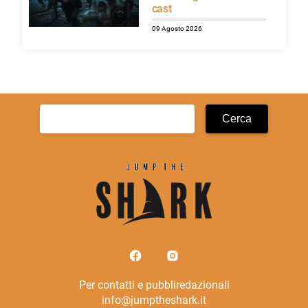
cast
09 Agosto 2026
Ricerca
per:
Per contatti e pubbliredazionali
info@jumptheshark.it