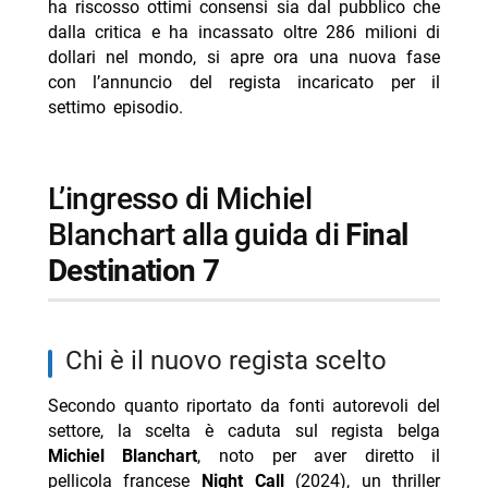
ha riscosso ottimi consensi sia dal pubblico che
dalla critica e ha incassato oltre 286 milioni di
-- RispondiAnnulla risposta
dollari nel mondo, si apre ora una nuova fase
- Giacomo Vanzini 18 anni papà Carlo il mio idolo
con l’annuncio del regista incaricato per il
- Eleonora Daniele: la figlia Carlotta è il suo miracolo
settimo episodio.
- Il delinquente del rock’n’roll stasera Rai Movie 9
agosto
l’ingresso di Michiel
- Air La storia del grande salto stasera Rai 5 trama
Blanchart alla guida di
Final
cast
Destination 7
- Project Silence stasera Rai 4 9 agosto trama cast
chi è il nuovo regista scelto
Secondo quanto riportato da fonti autorevoli del
settore, la scelta è caduta sul regista belga
Michiel Blanchart
, noto per aver diretto il
pellicola francese
Night Call
(2024), un thriller