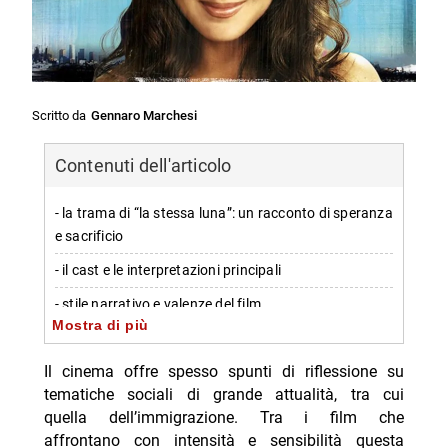
Scritto da
Gennaro Marchesi
Contenuti dell'articolo
- la trama di “la stessa luna”: un racconto di speranza
e sacrificio
- il cast e le interpretazioni principali
- stile narrativo e valenze del film
Mostra di più
- importanza culturale e attualità
Il cinema offre spesso spunti di riflessione su
-- personaggi principali del cast
tematiche sociali di grande attualità, tra cui
-- Scopri di più da Jump the shark
quella dell’immigrazione. Tra i film che
affrontano con intensità e sensibilità questa
-- RispondiAnnulla risposta