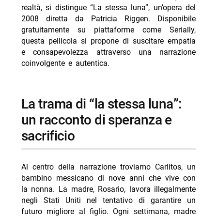
realtà, si distingue “La stessa luna”, un’opera del
- Gorky Park stasera La7 8 agosto trama cast
2008 diretta da Patricia Riggen. Disponibile
gratuitamente su piattaforme come Serially,
- Paura stasera su Iris 8 agosto trama cast
questa pellicola si propone di suscitare empatia
- A 007 Dalla Russia con amore stasera su La7
e consapevolezza attraverso una narrazione
- Smokin’ Aces stasera su 20 Mediaset 8 agosto
coinvolgente e autentica.
trama cast
- Per qualche dollaro in più stasera Rai 3: trama e
la trama di “la stessa luna”:
cast
un racconto di speranza e
sacrificio
Al centro della narrazione troviamo Carlitos, un
bambino messicano di nove anni che vive con
la nonna. La madre, Rosario, lavora illegalmente
negli Stati Uniti nel tentativo di garantire un
futuro migliore al figlio. Ogni settimana, madre