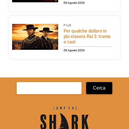
08 Agosto 2026
FILM
Per qualche dollaro in
più stasera Rai 3: trama
e cast
08 Agosto 2026
Ricerca
per: