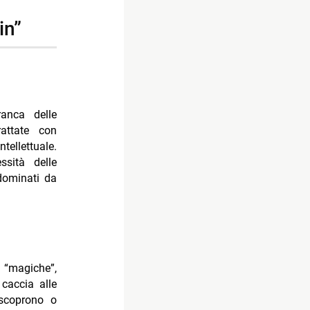
in”
ranca delle
attate con
tellettuale.
sità delle
 dominati da
 “magiche”,
 caccia alle
 scoprono o