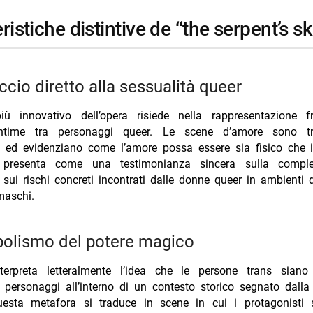
teristiche distintive de “the serpent’s sk
occio diretto alla sessualità queer
più innovativo dell’opera risiede nella rappresentazione f
 intime tra personaggi queer. Le scene d’amore sono tr
 ed evidenziano come l’amore possa essere sia fisico che in
i presenta come una testimonianza sincera sulla comples
sui rischi concreti incontrati dalle donne queer in ambienti
maschi.
mbolismo del potere magico
erpreta letteralmente l’idea che le persone trans siano
 personaggi all’interno di un contesto storico segnato dalla
uesta metafora si traduce in scene in cui i protagonisti