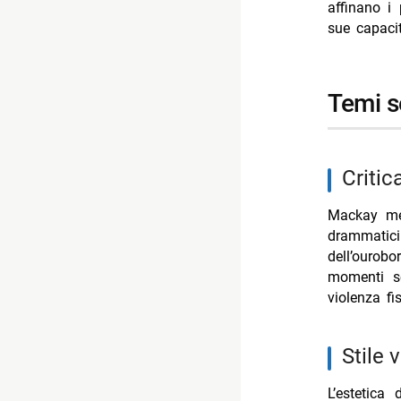
affinano i
sue capacit
temi s
criti
Mackay mett
drammatic
dell’ouro
momenti so
violenza fi
stile
L’estetica