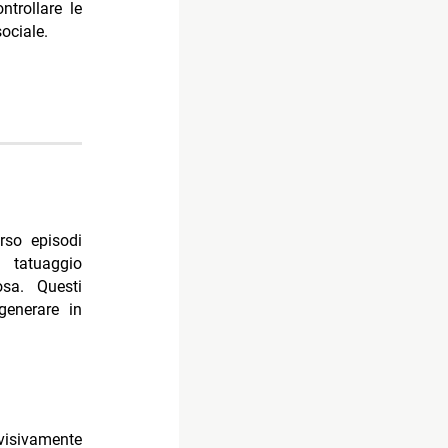
trollare le
ociale.
erso episodi
 tatuaggio
sa. Questi
generare in
visivamente