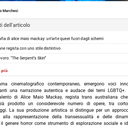
o Marchesi
 dell'articolo
rafia di alice maio mackay: un’arte queer fuori dagli schemi
ane regista con uno stile distintivo
lavoro: “The Serpent’s Skin”
ematiche principali del film
 più
tiche distintive de “the serpent’s skin”
ama cinematografico contemporaneo, emergono voci inno
o diretto alla sessualità queer
anti una narrazione autentica e audace dei temi LGBTQ+. 
talento di Alice Maio Mackay, regista trans australiana che
lismo del potere magico
ià prodotto un considerevole numero di opere, tra cort
li ed estetici affrontati nel film
gi. La sua produzione artistica si distingue per un approcc
ri alla rappresentazione della transessualità e delle dinam
lle discriminazioni e alla violenza
 il genere horror come strumento di esplorazione sociale e ide
ivo ed estetica narrativa