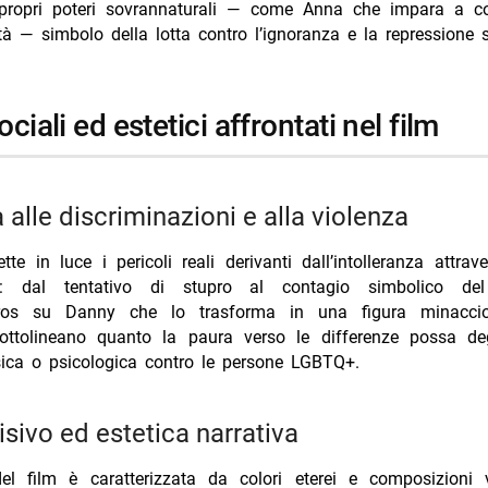
 propri poteri sovrannaturali — come Anna che impara a con
à — simbolo della lotta contro l’ignoranza e la repressione s
ociali ed estetici affrontati nel film
ca alle discriminazioni e alla violenza
e in luce i pericoli reali derivanti dall’intolleranza attrav
i: dal tentativo di stupro al contagio simbolico del
boros su Danny che lo trasforma in una figura minaccio
ttolineano quanto la paura verso le differenze possa de
sica o psicologica contro le persone LGBTQ+.
 visivo ed estetica narrativa
 del film è caratterizzata da colori eterei e composizioni 