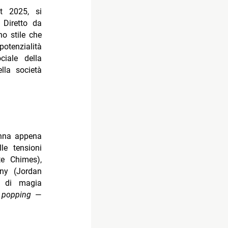
t 2025, si
 Diretto da
no stile che
otenzialità
ciale della
lla società
onna appena
le tensioni
te Chimes),
ny (Jordan
mi di magia
a
popping
—