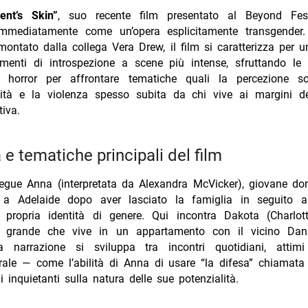
ent’s Skin”
, suo recente film presentato al Beyond Fes
immediatamente come un’opera esplicitamente transgender.
ntato dalla collega Vera Drew, il film si caratterizza per u
menti di introspezione a scene più intense, sfruttando le p
 horror per affrontare tematiche quali la percezione so
lità e la violenza spesso subita da chi vive ai margini de
iva.
 e tematiche principali del film
segue Anna (interpretata da Alexandra McVicker), giovane d
si a Adelaide dopo aver lasciato la famiglia in seguito al
a propria identità di genere. Qui incontra Dakota (Charlot
iù grande che vive in un appartamento con il vicino Dan
a narrazione si sviluppa tra incontri quotidiani, atti
rale — come l’abilità di Anna di usare “la difesa” chiamat
ni inquietanti sulla natura delle sue potenzialità.