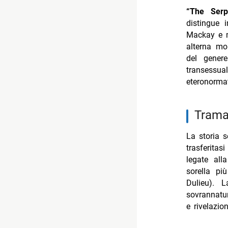
“The Serp
distingue 
Mackay e mo
alterna mo
del genere
transessua
eteronormat
trama
La storia 
trasferita
legate all
sorella p
Dulieu). L
sovrannatu
e rivelazio