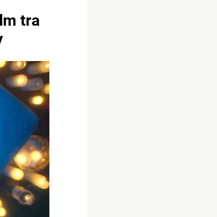
lm tra
y