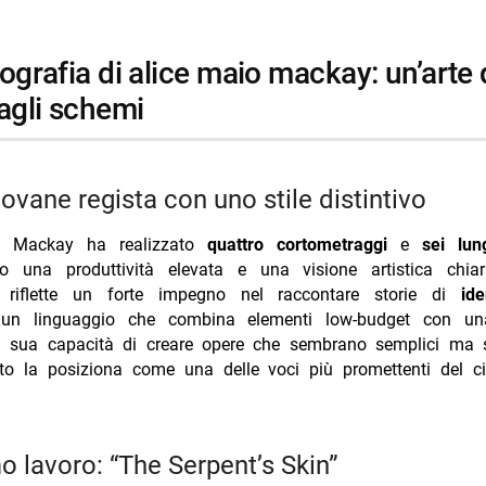
i principali presenti nel cast
i più da Jump the shark
dagli schemi
Annulla risposta
rk stasera La7 8 agosto trama cast
sera su Iris 8 agosto trama cast
iovane regista con uno stile distintivo
lsea amichevole stasera Nove 21:30 differita
o Mackay ha realizzato
quattro cortometraggi
e
sei lun
alari, sarà il pubblico a decidere se aprirà un’attività: il nuovo video Ti
o una produttività elevata e una visione artistica chi
TV 7 agosto 2026 Tim Summer Hits batte L’Erede
a riflette un forte impegno nel raccontare storie di
ide
o un linguaggio che combina elementi low-budget con una
a sua capacità di creare opere che sembrano semplici ma 
cato la posiziona come una delle voci più promettenti del c
imo lavoro: “The Serpent’s Skin”