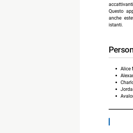
accattivant
Questo app
anche este
istanti.
perso
Alice
Alexa
Charl
Jorda
Avalo