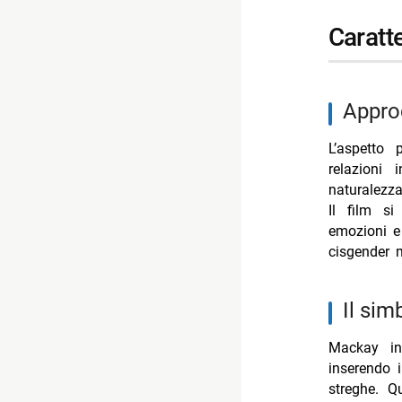
carat
appr
L’aspetto 
relazioni
naturalezza
Il film s
emozioni e 
cisgender 
il si
Mackay int
inserendo i
streghe. Q