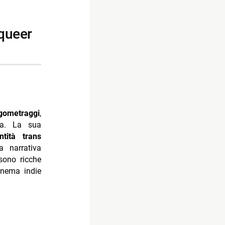
gometraggi
,
kTok
ara. La sua
ntità trans
 narrativa
sono ricche
inema indie