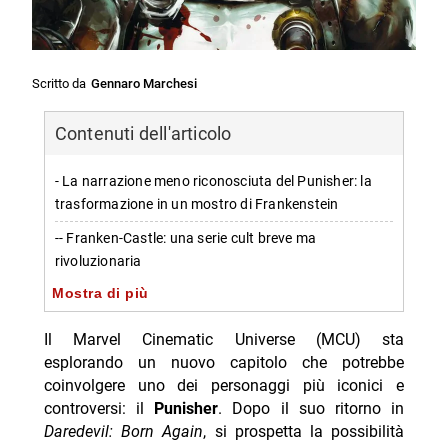
Scritto da
Gennaro Marchesi
Contenuti dell'articolo
- La narrazione meno riconosciuta del Punisher: la
trasformazione in un mostro di Frankenstein
-- Franken-Castle: una serie cult breve ma
rivoluzionaria
Mostra di più
- Una versione alternativa del Punisher fedele al suo
spirito originale
Il Marvel Cinematic Universe (MCU) sta
-- Inside Franken-Castle rimane un vigilante
esplorando un nuovo capitolo che potrebbe
implacabile
coinvolgere uno dei personaggi più iconici e
controversi: il
Punisher
. Dopo il suo ritorno in
- L’eredità di Franken-Castle nel contesto MCU:
Daredevil: Born Again
, si prospetta la possibilità
opportunità future