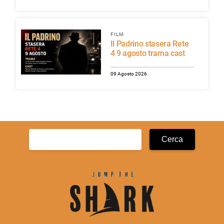
FILM
Il Padrino stasera Rete
4 9 agosto trama cast
09 Agosto 2026
Ricerca
per: