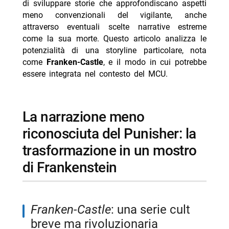
di sviluppare storie che approfondiscano aspetti
-- He’s the perfect addition as the MCU explores the
meno convenzionali del vigilante, anche
supernatural
attraverso eventuali scelte narrative estreme
come la sua morte. Questo articolo analizza le
-- Scopri di più da Jump the shark
potenzialità di una storyline particolare, nota
-- RispondiAnnulla risposta
come
Franken-Castle
, e il modo in cui potrebbe
essere integrata nel contesto del MCU.
- Arac Attack stasera Italia 1 9 agosto trama cast
- Lo squalo 4 – La vendetta stasera Rete 4: trama e
cast
La narrazione meno
- Febbre da cavallo stasera La7 9 agosto trama cast
riconosciuta del Punisher: la
- Battleship stasera Italia 1 9 agosto trama cast
trasformazione in un mostro
- Il Padrino stasera Rete 4 9 agosto trama cast
di Frankenstein
Franken-Castle
: una serie cult
breve ma rivoluzionaria