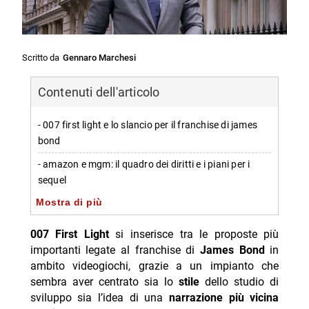
Scritto da
Gennaro Marchesi
Contenuti dell'articolo
- 007 first light e lo slancio per il franchise di james
bond
- amazon e mgm: il quadro dei diritti e i piani per i
sequel
Mostra di più
- io interactive potrebbe essere sostituita: reazioni del
pubblico
007 First Light
si inserisce tra le proposte più
-- richieste di conferma per il ruolo dello studio
importanti legate al franchise di
James Bond
in
ambito videogiochi, grazie a un impianto che
-- timori su cambi di impostazione e possibili
sembra aver centrato sia lo
stile
dello studio di
deviazioni
sviluppo sia l’idea di una
narrazione più vicina
- perché first light è visto come un successo per tutte