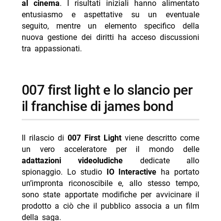
al cinema
. I risultati iniziali hanno alimentato
le parti in gioco
entusiasmo e aspettative su un eventuale
seguito, mentre un elemento specifico della
-- dati di riferimento sul gioco
nuova gestione dei diritti ha acceso discussioni
-- Scopri di più da Jump the shark
tra appassionati.
-- RispondiAnnulla risposta
- Collateral Beauty oggi Iris 6 agosto trama cast
007 first light e lo slancio per
- La Corrida stasera Nove 6 agosto Amadeus ospiti
il franchise di james bond
- Overdrive stasera su Mediaset Twenty: trama e cast
- Morrone smentisce i flirt con Belen e Marcuzzi: fake
Il rilascio di
007 First Light
viene descritto come
- Reacher 4 arriva su Prime Video il 12 agosto
un vero acceleratore per il mondo delle
adattazioni videoludiche
dedicate allo
spionaggio. Lo studio
IO Interactive
ha portato
un’impronta riconoscibile e, allo stesso tempo,
sono state apportate modifiche per avvicinare il
prodotto a ciò che il pubblico associa a un film
della saga.