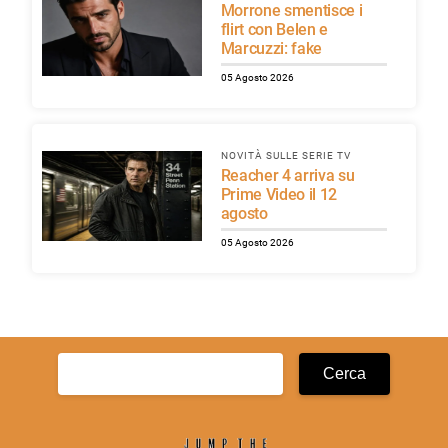
Morrone smentisce i
flirt con Belen e
Marcuzzi: fake
05 Agosto 2026
NOVITÀ SULLE SERIE TV
Reacher 4 arriva su
Prime Video il 12
agosto
05 Agosto 2026
Ricerca
per: