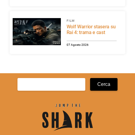
FILM
Wolf Warrior stasera su
Rai 4: trama e cast
07 Agosto 2026
Ricerca
per: