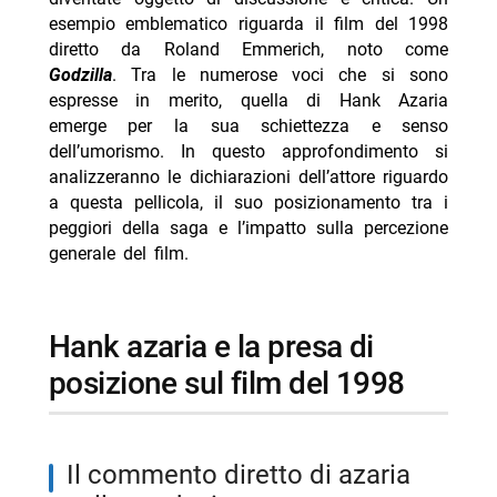
-- le reazioni della community e la perpetuazione della
esempio emblematico riguarda il film del 1998
cattiva fama
diretto da Roland Emmerich, noto come
Godzilla
. Tra le numerose voci che si sono
- personalità notevoli che hanno commentato il film
espresse in merito, quella di Hank Azaria
-- Scopri di più da Jump the shark
emerge per la sua schiettezza e senso
dell’umorismo. In questo approfondimento si
-- RispondiAnnulla risposta
analizzeranno le dichiarazioni dell’attore riguardo
- A 007 Dalla Russia con amore stasera su La7
a questa pellicola, il suo posizionamento tra i
- Smokin’ Aces stasera su 20 Mediaset 8 agosto
peggiori della saga e l’impatto sulla percezione
trama cast
generale del film.
- Per qualche dollaro in più stasera Rai 3: trama e
cast
hank azaria e la presa di
- Reazione a catena oggi 8 agosto 2026 Rai 1 Liorni
posizione sul film del 1998
- Wolf Warrior stasera su Rai 4: trama e cast
il commento diretto di azaria