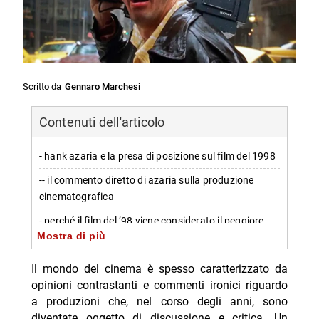
Scritto da
Gennaro Marchesi
Contenuti dell'articolo
- hank azaria e la presa di posizione sul film del 1998
-- il commento diretto di azaria sulla produzione
cinematografica
- perché il film del ’98 viene considerato il peggiore
Mostra di più
della saga
-- analisi dei motivi per cui Godzilla (1998) è
Il mondo del cinema è spesso caratterizzato da
considerato un fallimento
opinioni contrastanti e commenti ironici riguardo
a produzioni che, nel corso degli anni, sono
- reputazione e impatto nel tempo del film del 1998
diventate oggetto di discussione e critica. Un