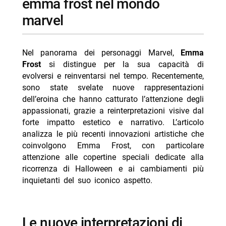
emma frost nel mondo
marvel
-- Scopri di più da Jump the shark
-- RispondiAnnulla risposta
- Gorky Park stasera La7 8 agosto trama cast
Nel panorama dei personaggi Marvel,
Emma
Frost
si distingue per la sua capacità di
- Paura stasera su Iris 8 agosto trama cast
evolversi e reinventarsi nel tempo. Recentemente,
- Milan-Chelsea amichevole stasera Nove 21:30
sono state svelate nuove rappresentazioni
differita
dell’eroina che hanno catturato l’attenzione degli
appassionati, grazie a reinterpretazioni visive dal
- Steven Basalari, sarà il pubblico a decidere se aprirà
forte impatto estetico e narrativo. L’articolo
un’attività: il nuovo video TikTok
analizza le più recenti innovazioni artistiche che
- Ascolti TV 7 agosto 2026 Tim Summer Hits batte
coinvolgono Emma Frost, con particolare
L’Erede
attenzione alle copertine speciali dedicate alla
ricorrenza di Halloween e ai cambiamenti più
inquietanti del suo iconico aspetto.
le nuove interpretazioni di