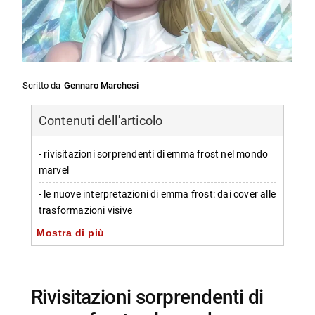
Scritto da
Gennaro Marchesi
Contenuti dell'articolo
- rivisitazioni sorprendenti di emma frost nel mondo
marvel
- le nuove interpretazioni di emma frost: dai cover alle
trasformazioni visive
Mostra di più
-- copertine alternative in omaggio a marvel zombies
- l’evoluzione artistica e i dettagli delle
reinterpretazioni
rivisitazioni sorprendenti di
- personaggi e protagonisti coinvolti nelle opere
recenti