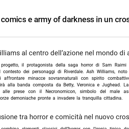
sera su Iris 8 agosto trama cast
lsea amichevole stasera Nove 21:30 differita
alari, sarà il pubblico a decidere se aprirà un’attività: il nuovo video Ti
TV 7 agosto 2026 Tim Summer Hits batte L’Erede
williams al centro dell’azione nel mondo di 
progetto, il protagonista della saga horror di Sam Raimi 
l contesto dei personaggi di Riverdale. Ash Williams, noto
i affrontare minacce sovrannaturali con spirito combatt
nirà alla banda composta da Betty, Veronica e Jughead. La
 alle prese con il Necronomicon, simbolo del male ass
orze demoniache pronte a invadere la tranquilla cittadina.
fusione tra horror e comicità nel nuovo cro
 combina elementi classici dell’horror con l’ironia tipica de