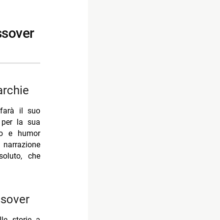
kTok
archie
farà il suo
 per la sua
ivo e humor
 narrazione
oluto, che
ssover
lle storie a