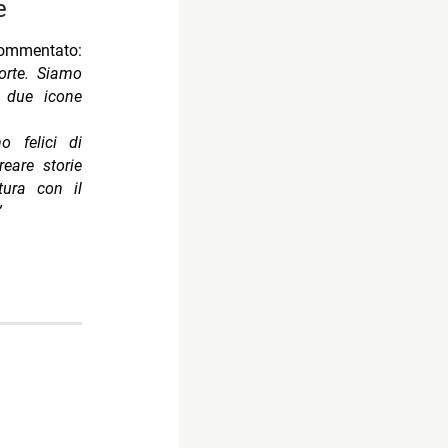
e
ommentato:
orte. Siamo
a due icone
o felici di
eare storie
tura con il
”