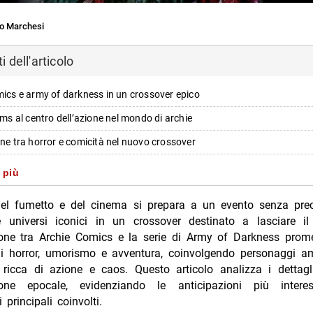
o Marchesi
 dell'articolo
mics e army of darkness in un crossover epico
iams al centro dell’azione nel mondo di archie
one tra horror e comicità nel nuovo crossover
sul crossover e attese per la pubblicazione
 più
rriverà il crossover e cosa prevedere
el fumetto e del cinema si prepara a un evento senza prec
razioni dei dirigenti sulla collaborazione
 universi iconici in un crossover destinato a lasciare i
ione tra Archie Comics e la serie di Army of Darkness prom
i principali del crossover
di horror, umorismo e avventura, coinvolgendo personaggi am
i più da Jump the shark
ricca di azione e caos. Questo articolo analizza i dettagl
zione epocale, evidenziando le anticipazioni più intere
Annulla risposta
 principali coinvolti.
rk stasera La7 8 agosto trama cast