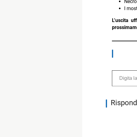
Necro
I most
L’uscita u
prossimamen
Digita la tua e-mail...
Rispond