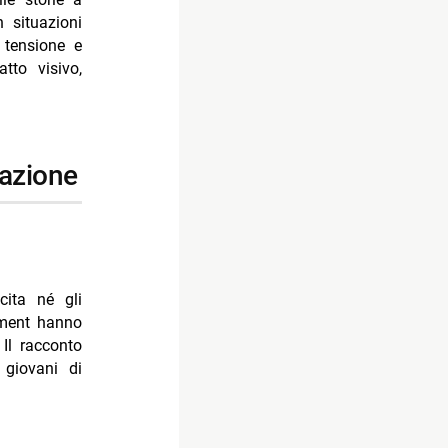
n situazioni
 tensione e
tto visivo,
cazione
cita né gli
nment hanno
 Il racconto
 giovani di