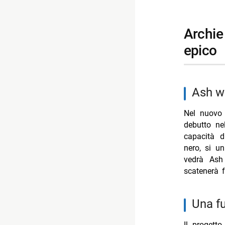
- Paura sta
archie comics e army of darkness in un crossover
- Milan-Che
epico
- Steven Bas
- Ascolti 
ash 
Nel nuovo 
debutto ne
capacità d
nero, si u
vedrà Ash
scatenerà f
una 
Il progetto