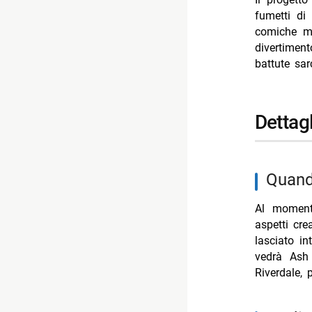
fumetti di 
comiche ma
divertimen
battute sar
detta
quan
Al momento
aspetti cr
lasciato in
vedrà Ash 
Riverdale, 