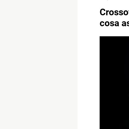
Crossov
cosa a