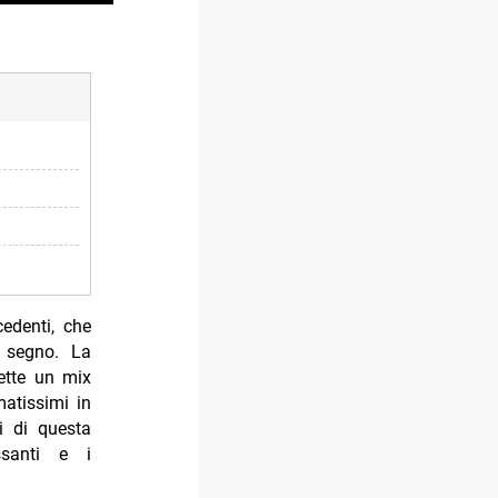
edenti, che
l segno. La
ette un mix
atissimi in
i di questa
ssanti e i