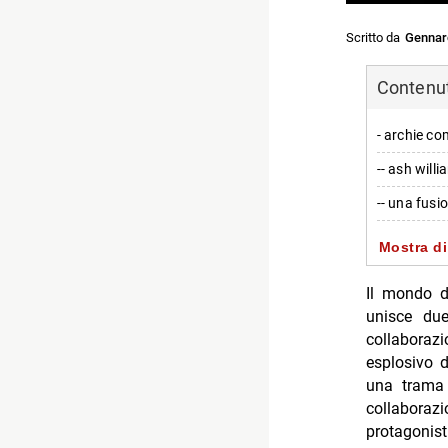
Scritto da
Gennar
Contenuti
- archie co
-- ash will
-- una fusi
- dettagli 
Mostra di
-- quando a
Il mondo d
-- le dichia
unisce due
collaboraz
- personagg
esplosivo 
-- Scopri d
una trama 
collabora
-- Rispondi
protagonisti
- Gorky Pa