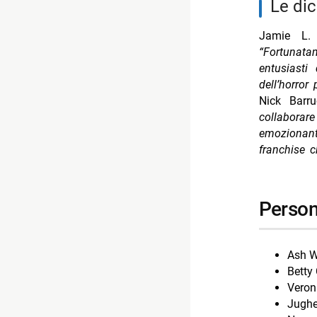
le di
Jamie L. 
“Fortunata
entusiasti
dell’horror 
Nick Barr
collaborar
emozionant
franchise c
perso
Ash W
Betty
Veron
Jughe