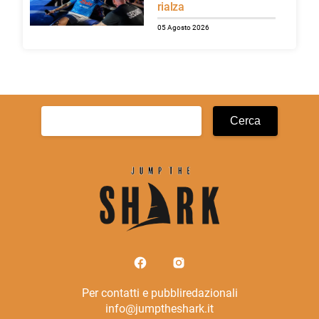
rialza
05 Agosto 2026
Ricerca
per:
Per contatti e pubbliredazionali
info@jumptheshark.it