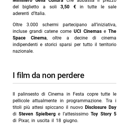
Ministero della Cultura
che abbassa il prezzo
- Collateral Beauty oggi Iris 6 agosto trama cast
del biglietto a soli
3,50 €
in tutte le sale
- La Corrida stasera Nove 6 agosto Amadeus ospiti
aderenti d’Italia.
- Overdrive stasera su Mediaset Twenty: trama e cast
Oltre 3.000 schermi partecipano all’iniziativa,
- Morrone smentisce i flirt con Belen e Marcuzzi: fake
incluse grandi catene come
UCI Cinemas
e
The
Space Cinema
, oltre a decine di cinema
- Clementino cade dal palco a Ischia, poi si rialza
indipendenti e storici sparsi per tutto il territorio
nazionale.
I film da non perdere
Il palinsesto di Cinema in Festa copre tutte le
pellicole attualmente in programmazione. Tra i
titoli più attesi spiccano il nuovo
Disclosure Day
di
Steven Spielberg
e l’attesissimo
Toy Story 5
di Pixar, in uscita il 18 giugno.