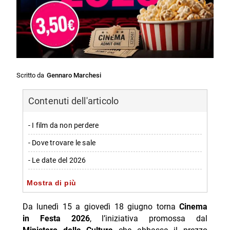
Scritto da
Gennaro Marchesi
Contenuti dell'articolo
- I film da non perdere
- Dove trovare le sale
- Le date del 2026
- Box office: Disclosure Day al comando
Mostra di più
-- Scopri di più da Jump the shark
Da lunedì 15 a giovedì 18 giugno torna
Cinema
-- RispondiAnnulla risposta
in Festa 2026
, l’iniziativa promossa dal