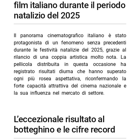
-- persons, ospiti e membri del cast principali
film italiano durante il periodo
natalizio del 2025
-- Scopri di più da Jump the shark
-- RispondiAnnulla risposta
- Reazione a catena oggi 8 agosto 2026 Rai 1 Liorni
Il panorama cinematografico italiano è stato
protagonista di un fenomeno senza precedenti
- Wolf Warrior stasera su Rai 4: trama e cast
durante le festività natalizie del 2025, grazie al
- Delitti del BarLume Il re dei giochi stasera su TV8
rilancio di una coppia artistica molto nota. La
pellicola distribuita in questa occasione ha
- Ricchi, ricchissimi… in mutande stasera su Cine34
registrato risultati diurna che hanno superato
- Ma stasera su Italia 2: trama horror Octavia
ogni più rosea aspettativa, riconfermando la
Spencer
forte capacità attrattiva del cinema nazionale e
la sua influenza nel mercato di settore.
l’eccezionale risultato al
botteghino e le cifre record