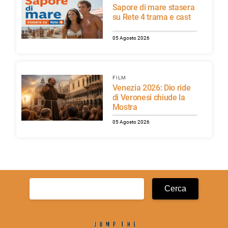
Sapore di mare stasera
su Rete 4 trama e cast
05 Agosto 2026
FILM
Venezia 2026: Dio ride
di Veronesi chiude la
Mostra
05 Agosto 2026
Ricerca
per: