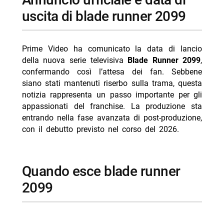
-- personaggi principali presenti nel cast
uscita di blade runner 2099
-- Scopri di più da Jump the shark
-- RispondiAnnulla risposta
Prime Video ha comunicato la data di lancio
della nuova serie televisiva
Blade Runner 2099
,
- Overdrive stasera su Mediaset Twenty: trama e cast
confermando così l’attesa dei fan. Sebbene
- Il socio stasera su Iris: trama e cast Tom Cruise
siano stati mantenuti riserbo sulla trama, questa
notizia rappresenta un passo importante per gli
- Cani sciolti stasera su TV8 trama cast Denzel
appassionati del franchise. La produzione sta
- Sapore di mare stasera su Rete 4 trama e cast
entrando nella fase avanzata di post-produzione,
con il debutto previsto nel corso del 2026.
- Venezia 2026: Dio ride di Veronesi chiude la Mostra
quando esce blade runner
2099