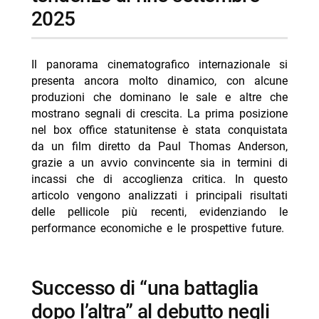
2025
-- “The Conjuring: Il rito finale”
-- “The Strangers – Capitolo 2”
Il panorama cinematografico internazionale si
- Analisi delle prospettive dei principali titoli
presenta ancora molto dinamico, con alcune
-- Scopri di più da Jump the shark
produzioni che dominano le sale e altre che
mostrano segnali di crescita. La prima posizione
-- RispondiAnnulla risposta
nel box office statunitense è stata conquistata
- La vita è una cosa meravigliosa stasera Sky Cinema
da un film diretto da Paul Thomas Anderson,
1
grazie a un avvio convincente sia in termini di
incassi che di accoglienza critica. In questo
- Ascolti TV 6 agosto 2026: vince Battiti Live
articolo vengono analizzati i principali risultati
- Beast stasera su 20: trama del film d’azione
delle pellicole più recenti, evidenziando le
performance economiche e le prospettive future.
- Un’estate ai Caraibi stasera su Rete 4: trama e cast
- Mbappé ed Ester Expósito coppia dell’estate 2026?
successo di “una battaglia
dopo l’altra” al debutto negli