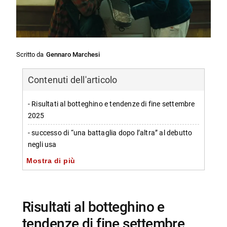
Scritto da
Gennaro Marchesi
Contenuti dell'articolo
- Risultati al botteghino e tendenze di fine settembre
2025
- successo di “una battaglia dopo l’altra” al debutto
negli usa
Mostra di più
-- Performance finanziaria e incassi iniziali
- Altri titoli rilevanti nelle classifiche del weekend
-- “Gabby’s Dollhouse”: il cinema per bambini in
Risultati al botteghino e
ascesa
tendenze di fine settembre
-- “Demon Slayer: Infinity Castle”