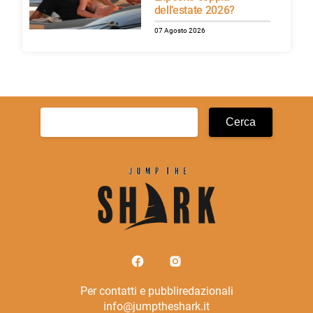
dell’estate 2026?
07 Agosto 2026
Ricerca
per:
Per contatti e pubbliredazionali
info@jumptheshark.it