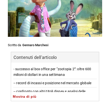
Scritto da
Gennaro Marchesi
Contenuti dell'articolo
- successo al box office per “zootopia 2”: oltre 600
milioni di dollari in una settimana
-- record di incassi e posizione nel mercato globale
-- confronto con altri titoli disney e analisi delle
Mostra di più
performance
-- prospettive future e aspettative di crescita