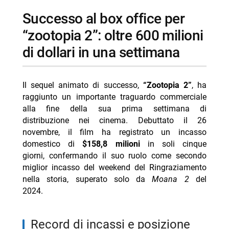
-- costi di produzione e ipotesi di sequel
successo al box office per
-- cast e biglietti
“zootopia 2”: oltre 600 milioni
-- Scopri di più da Jump the shark
di dollari in una settimana
-- RispondiAnnulla risposta
- Chad Powers 2: la seconda stagione dal 3
Il sequel animato di successo,
“Zootopia 2”
, ha
settembre
raggiunto un importante traguardo commerciale
- The Simpsons Yellow Mirror: arriva su Disney+
alla fine della sua prima settimana di
distribuzione nei cinema. Debuttato il 26
- Star Wars Visions Ninth Jedi su Disney+ 5/8
novembre, il film ha registrato un incasso
- Greta favole vere Disney+ dal 6/8
domestico di
$158,8 milioni
in soli cinque
giorni, confermando il suo ruolo come secondo
- Migliori serie Disney Plus agosto 2026: 5 titoli top
miglior incasso del weekend del Ringraziamento
nella storia, superato solo da
Moana 2
del
2024.
record di incassi e posizione