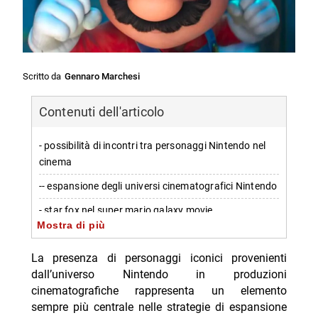
Scritto da
Gennaro Marchesi
Contenuti dell'articolo
- possibilità di incontri tra personaggi Nintendo nel
cinema
-- espansione degli universi cinematografici Nintendo
- star fox nel super mario galaxy movie
Mostra di più
-- chi potrebbe incontrare mario nello spazio
La presenza di personaggi iconici provenienti
- star fox e il piano di Nintendo per ulteriori film
dall’universo Nintendo in produzioni
-- una strategia di espansione cinematografica
cinematografiche rappresenta un elemento
sempre più centrale nelle strategie di espansione
-- Scopri di più da Jump the shark