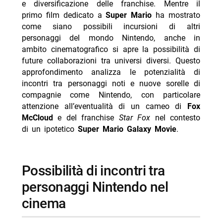
e diversificazione delle franchise. Mentre il
-- RispondiAnnulla risposta
primo film dedicato a
Super Mario
ha mostrato
come siano possibili incursioni di altri
- Chad Powers 2: la seconda stagione dal 3
personaggi del mondo Nintendo, anche in
settembre
ambito cinematografico si apre la possibilità di
- The Simpsons Yellow Mirror: arriva su Disney+
future collaborazioni tra universi diversi. Questo
- Star Wars Visions Ninth Jedi su Disney+ 5/8
approfondimento analizza le potenzialità di
incontri tra personaggi noti e nuove sorelle di
- Greta favole vere Disney+ dal 6/8
compagnie come Nintendo, con particolare
- Migliori serie Disney Plus agosto 2026: 5 titoli top
attenzione all’eventualità di un cameo di
Fox
McCloud
e del franchise
Star Fox
nel contesto
di un ipotetico
Super Mario Galaxy Movie
.
possibilità di incontri tra
personaggi Nintendo nel
cinema