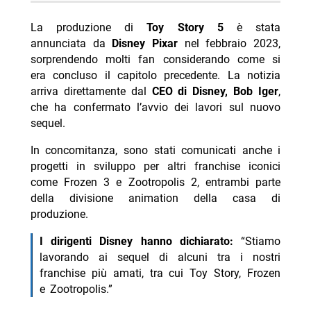
-- Scopri di più da Jump the shark
La produzione di
Toy Story 5
è stata
-- RispondiAnnulla risposta
annunciata da
Disney Pixar
nel febbraio 2023,
sorprendendo molti fan considerando come si
- Gorky Park stasera La7 8 agosto trama cast
era concluso il capitolo precedente. La notizia
- Paura stasera su Iris 8 agosto trama cast
arriva direttamente dal
CEO di Disney, Bob Iger
,
che ha confermato l’avvio dei lavori sul nuovo
- A 007 Dalla Russia con amore stasera su La7
sequel.
- Smokin’ Aces stasera su 20 Mediaset 8 agosto
In concomitanza, sono stati comunicati anche i
trama cast
progetti in sviluppo per altri franchise iconici
- Per qualche dollaro in più stasera Rai 3: trama e
come Frozen 3 e Zootropolis 2, entrambi parte
cast
della divisione animation della casa di
produzione.
I dirigenti Disney hanno dichiarato:
“Stiamo
lavorando ai sequel di alcuni tra i nostri
franchise più amati, tra cui Toy Story, Frozen
e Zootropolis.”