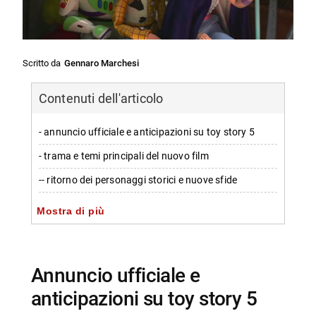
Scritto da
Gennaro Marchesi
Contenuti dell'articolo
- annuncio ufficiale e anticipazioni su toy story 5
- trama e temi principali del nuovo film
-- ritorno dei personaggi storici e nuove sfide
- dettagli sulla data di uscita e distribuzione nelle sale
Mostra di più
cinematografiche
-
-- squadra storica e novità narrative
annuncio ufficiale e
- dove vedere toy story 5 in streaming dopo l’uscita
anticipazioni su toy story 5
nelle sale