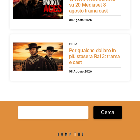
su 20 Mediaset 8
agosto trama cast
08 Agosto 2026
FILM
Per qualche dollaro in
più stasera Rai 3: trama
e cast
08 Agosto 2026
Ricerca
per: