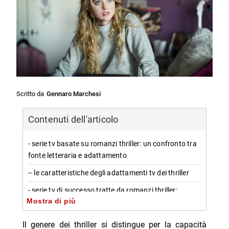
Scritto da
Gennaro Marchesi
Contenuti dell'articolo
- serie tv basate su romanzi thriller: un confronto tra
fonte letteraria e adattamento
-- le caratteristiche degli adattamenti tv dei thriller
- serie tv di successo tratte da romanzi thriller:
Mostra di più
esempi significativi
-- pretty little liars (2010-2017)
Il genere dei thriller si distingue per la capacità