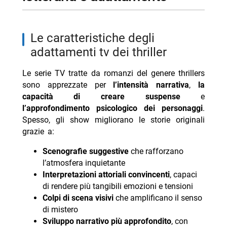
- Outer Banks 5 stagione finale dal 20 agosto Netflix
- J. Edgar dal 13 agosto su Netflix: biopic Eastwood
le caratteristiche degli
- The Last House dal 7 agosto su Netflix: trama e
adattamenti tv dei thriller
cast
Le serie TV tratte da romanzi del genere thrillers
sono apprezzate per
l’intensità narrativa
,
la
capacità di creare suspense
e
l’approfondimento psicologico dei personaggi
.
Spesso, gli show migliorano le storie originali
grazie a:
Scenografie suggestive
che rafforzano
l’atmosfera inquietante
Interpretazioni attoriali convincenti
, capaci
di rendere più tangibili emozioni e tensioni
Colpi di scena visivi
che amplificano il senso
di mistero
Sviluppo narrativo più approfondito
, con