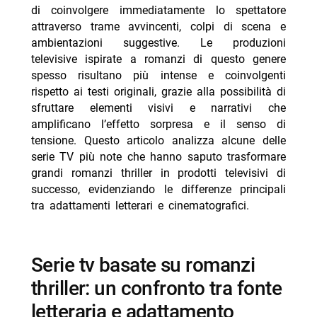
di coinvolgere immediatamente lo spettatore
-- a good girl’s guide to murder (2024-)
attraverso trame avvincenti, colpi di scena e
-- sharp objects (2018)
ambientazioni suggestive. Le produzioni
televisive ispirate a romanzi di questo genere
-- the stranger (2020)
spesso risultano più intense e coinvolgenti
- serie TV con modifiche sostanziali rispetto ai
rispetto ai testi originali, grazie alla possibilità di
romanzi originali
sfruttare elementi visivi e narrativi che
amplificano l’effetto sorpresa e il senso di
-- big little lies (2017-2019)
tensione. Questo articolo analizza alcune delle
-- the undoing (2020)
serie TV più note che hanno saputo trasformare
-- we were liars (2025-)
grandi romanzi thriller in prodotti televisivi di
successo, evidenziando le differenze principali
- personaggi iconici nei thriller televisivi: protagonisti
tra adattamenti letterari e cinematografici.
memorabili
-- Scopri di più da Jump the shark
serie tv basate su romanzi
-- RispondiAnnulla risposta
thriller: un confronto tra fonte
- Gloria! film Margherita Vicario dal 24 agosto Netflix
letteraria e adattamento
- Cent’anni di solitudine finale 26 agosto Netflix