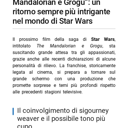
Mandalorian e Grogu”: un
-- Scopri di più da Jump the shark
ritorno sempre più intrigante
-- RispondiAnnulla risposta
nel mondo di Star Wars
- Chad Powers 2: la seconda stagione dal 3
settembre
- The Simpsons Yellow Mirror: arriva su Disney+
Il prossimo film della saga di
Star Wars
,
intitolato
The Mandalorian e Grogu
, sta
- Star Wars Visions Ninth Jedi su Disney+ 5/8
suscitando grande attesa tra gli appassionati,
- Greta favole vere Disney+ dal 6/8
grazie anche alle recenti dichiarazioni di alcune
personalità di rilievo. La franchise, storicamente
- Migliori serie Disney Plus agosto 2026: 5 titoli top
legata al cinema, si prepara a tornare sul
grande schermo con una produzione che
promette sorprese e temi più profondi rispetto
alle precedenti stagioni televisive.
il coinvolgimento di sigourney
weaver e il possibile tono più
cupo