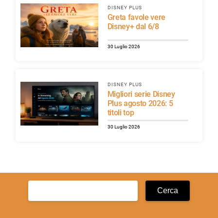
DISNEY PLUS
Greta favole vere
Disney+ dal 6/8
30 Luglio 2026
DISNEY PLUS
Migliori serie Disney
Plus agosto 2026: 5
titoli top
30 Luglio 2026
Ricerca
per: