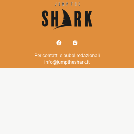
Per contatti e pubbliredazionali
info@jumptheshark.it