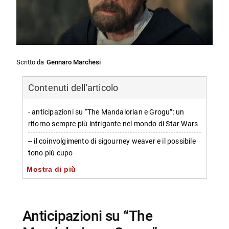
Scritto da
Gennaro Marchesi
Contenuti dell'articolo
- anticipazioni su “The Mandalorian e Grogu”: un
ritorno sempre più intrigante nel mondo di Star Wars
-- il coinvolgimento di sigourney weaver e il possibile
tono più cupo
Mostra di più
-- trailer e atmosfere ispirate a “l’impero colpisce
ancora”
- possibili sviluppi oscuri per din djarin e grogu
anticipazioni su “The
-- chi sono i protagonisti coinvolti nel progetto