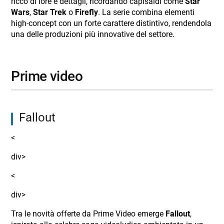
ricco di lore e dettagli, ricordando capisaldi come
Star
Wars
,
Star Trek
o
Firefly
. La serie combina elementi
high-concept con un forte carattere distintivo, rendendola
una delle produzioni più innovative del settore.
prime video
fallout
<
div>
<
div>
Tra le novità offerte da Prime Video emerge
Fallout
,