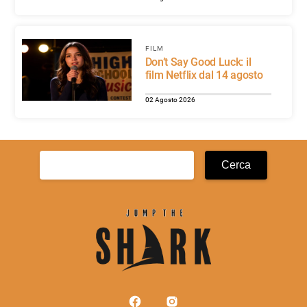
FILM
Don’t Say Good Luck: il
film Netflix dal 14 agosto
02 Agosto 2026
Ricerca
per: