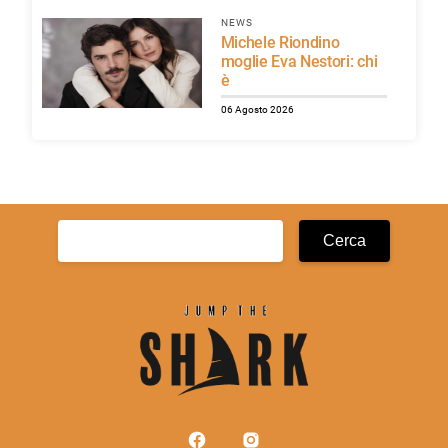
NEWS
Michele Riondino
moglie Eva Nestori: chi
è
06 Agosto 2026
Ricerca
per: