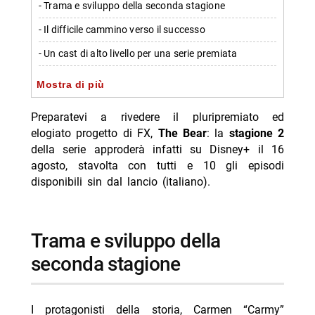
- Trama e sviluppo della seconda stagione
- Il difficile cammino verso il successo
- Un cast di alto livello per una serie premiata
- Il team dietro le quinte
Mostra di più
- Aspettative per la nuova stagione
Preparatevi a rivedere il pluripremiato ed
-- Scopri di più da Jump the shark
elogiato progetto di FX,
The Bear
: la
stagione 2
della serie approderà infatti su Disney+ il 16
-- RispondiAnnulla risposta
agosto, stavolta con tutti e 10 gli episodi
- Marco Bocci 48 anni: compleanno in Spagna con
disponibili sin dal lancio (italiano).
Chiatti
- Cecilia Rodriguez incinta? Moser scatena i rumors
Trama e sviluppo della
- Giovanni Grazioso, brioche e fama dopo Temptation
seconda stagione
- Diletta Leotta in vacanza a Villa Musa sul Lago di
Como
- Michele Riondino moglie Eva Nestori: chi è
I protagonisti della storia, Carmen “Carmy”