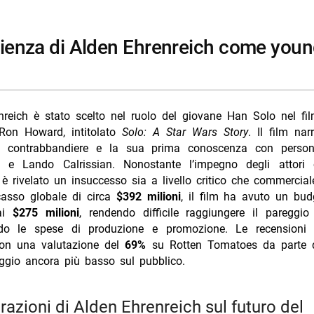
 Visions Ninth Jedi su Disney+ 5/8
ole vere Disney+ dal 6/8
erie Disney Plus agosto 2026: 5 titoli top
nreich è stato scelto nel ruolo del giovane Han Solo nel fi
 Ron Howard, intitolato
Solo: A Star Wars Story
. Il film nar
re contrabbandiere e la sua prima conoscenza con perso
e Lando Calrissian. Nonostante l’impegno degli attori co
 è rivelato un insuccesso sia a livello critico che commercial
asso globale di circa
$392 milioni
, il film ha avuto un bud
 ai
$275 milioni
, rendendo difficile raggiungere il pareggi
ndo le spese di produzione e promozione. Le recensioni 
con una valutazione del
69%
su Rotten Tomatoes da parte de
ggio ancora più basso sul pubblico.