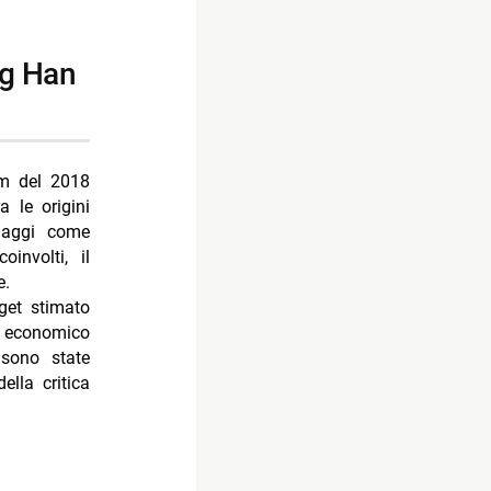
lm del 2018
ra le origini
naggi come
involti, il
e.
get stimato
o economico
sono state
lla critica