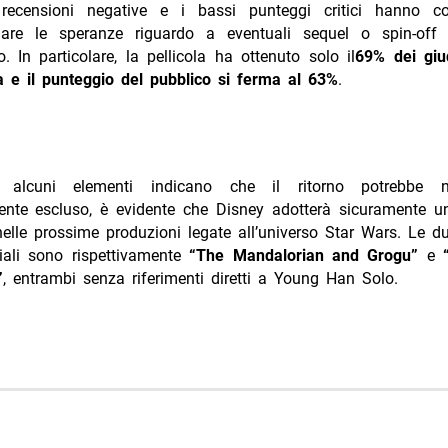
e recensioni negative e i bassi punteggi critici hanno co
nare le speranze riguardo a eventuali sequel o spin-off 
. In particolare, la pellicola ha ottenuto solo il
69% dei giud
ca e il punteggio del pubblico si ferma al 63%
.
alcuni elementi indicano che il ritorno potrebbe 
nte escluso, è evidente che Disney adotterà sicuramente un
elle prossime produzioni legate all’universo Star Wars. Le 
ciali sono rispettivamente
“The Mandalorian and Grogu”
e
“
”
, entrambi senza riferimenti diretti a Young Han Solo.