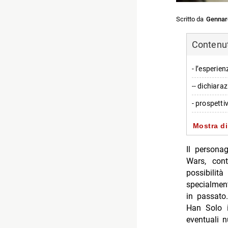
Scritto da
Gennar
Contenuti
- l’esperie
-- dichiara
- prospetti
--
Mostra di
-
Il personag
- valutazio
Wars, cont
possibilit
-- Scopri d
specialment
-- Rispondi
in passato
Han Solo i
- Chad Pow
eventuali n
- The Simps