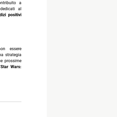
ntribuito a
dedicati al
izi positivi
non essere
a strategia
due prossime
Star Wars: