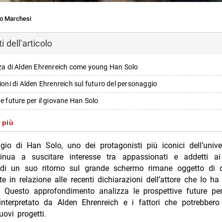
o Marchesi
 dell'articolo
nza di Alden Ehrenreich come young Han Solo
zioni di Alden Ehrenreich sul futuro del personaggio
ve future per il giovane Han Solo
 più
gio di Han Solo, uno dei protagonisti più iconici dell’univ
ni sulla possibile riconferma di Alden Ehrenreich
inua a suscitare interesse tra appassionati e addetti ai
à di un suo ritorno sul grande schermo rimane oggetto di d
i più da Jump the shark
e in relazione alle recenti dichiarazioni dell’attore che lo ha 
Annulla risposta
. Questo approfondimento analizza le prospettive future per
nterpretato da Alden Ehrenreich e i fattori che potrebbero 
ers 2: la seconda stagione dal 3 settembre
uovi progetti.
ons Yellow Mirror: arriva su Disney+