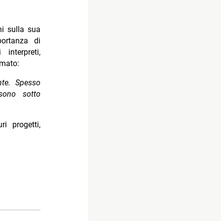
ni sulla sua
portanza di
interpreti,
rmato:
ante. Spesso
sono sotto
i progetti,