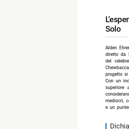
- Star Wars
l’esperienza di Alden Ehrenreich come young Han
- Greta fav
Solo
- Migliori s
Alden Ehre
diretto da
del celeb
Chewbacca 
progetto si
Con un inc
superiore
considera
mediocri, 
e un punte
dichiarazioni di Alden Ehrenreich sul futuro del