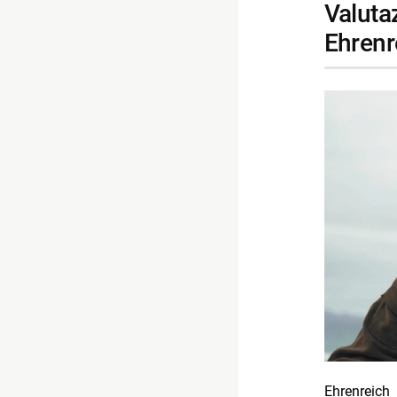
valutazioni sulla possibile riconferma di Alden
Ehrenr
Ehrenreich