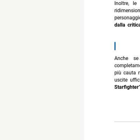
Inoltre, l
ridimensio
personaggio
dalla criti
Anche se 
completame
più cauta n
uscite uffi
Starfighter