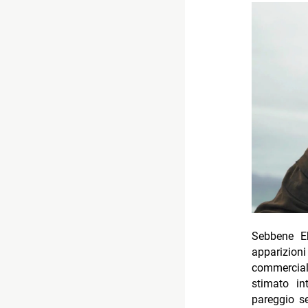
Sebbene Eh
apparizion
commercial
stimato in
pareggio s