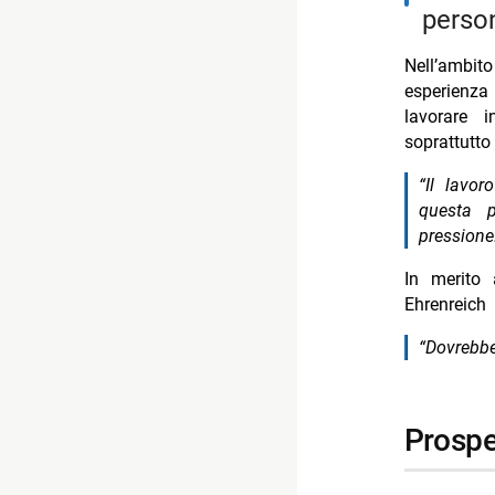
perso
Nell’ambito
esperienza
lavorare i
soprattutto
“Il lavor
questa p
pressione
In merito 
Ehrenreich 
“Dovrebbe
prosp