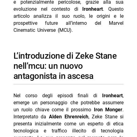
e potenzialmente pericolose, grazie alla sua
evoluzione nel contesto di
-- RispondiAnnulla risposta
Ironheart
. Questo
articolo analizza il suo ruolo, le origini e le
- Milan-Chelsea amichevole stasera Nove 21:30
prospettive future all’interno del Marvel
differita
Cinematic Universe (MCU).
- Steven Basalari, sarà il pubblico a decidere se aprirà
un’attività: il nuovo video TikTok
l’introduzione di Zeke Stane
- Ascolti TV 7 agosto 2026 Tim Summer Hits batte
L’Erede
nell’mcu: un nuovo
- Reazione a catena oggi 8 agosto 2026 Rai 1 Liorni
antagonista in ascesa
- Delitti del BarLume Il re dei giochi stasera su TV8
Nel corso degli episodi finali di
Ironheart
,
emerge un personaggio che potrebbe assumere
un ruolo chiave come il prossimo
Iron Monger
.
Interpretato da
Alden Ehrenreich
, Zeke Stane si
presenta inizialmente come un esperto di etica
tecnologica e traffico illecito di tecnologia