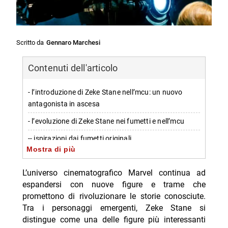
Scritto da
Gennaro Marchesi
Contenuti dell'articolo
- l’introduzione di Zeke Stane nell’mcu: un nuovo
antagonista in ascesa
- l’evoluzione di Zeke Stane nei fumetti e nell’mcu
-- ispirazioni dai fumetti originali
Mostra di più
-- caratteristiche distintive nell’mcu
L’universo cinematografico Marvel continua ad
- il futuro di zeke stane nel marvel cinematic universe
espandersi con nuove figure e trame che
- potenziali sviluppi futuri: da alleato a villain?
promettono di rivoluzionare le storie conosciute.
Tra i personaggi emergenti, Zeke Stane si
-- connessioni con altri personaggi dell’mcu
distingue come una delle figure più interessanti
-- Scopri di più da Jump the shark