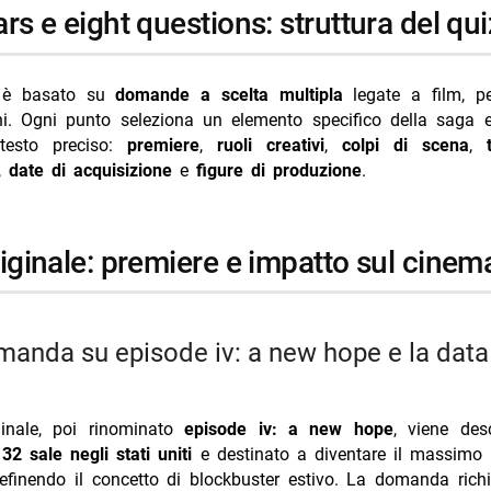
wars e eight questions: struttura del qui
ne da 4,05 miliardi e inizio produzione del sequel
lorian: nome reale del protagonista
o è basato su
domande a scelta multipla
legate a film, p
 djarin e come viene interpretato
oni. Ogni punto seleziona un elemento specifico della saga e
 in quale episodio prequel avviene la drammatizzazione
testo preciso:
premiere
,
ruoli creativi
,
colpi di scena
,
,
date di acquisizione
e
figure di produzione
.
order 66 e conclusione dell’ordine jedi
eatore e showrunner dietro il progetto
originale: premiere e impatto sul cinem
a politica e legame con rogue one
inale del quiz: standing galattico
i più da Jump the shark
Annulla risposta
cci 48 anni: compleanno in Spagna con Chiatti
iginale, poi rinominato
episode iv: a new hope
, viene des
odriguez incinta? Moser scatena i rumors
n
32 sale negli stati uniti
e destinato a diventare il massimo 
 Grazioso, brioche e fama dopo Temptation
definendo il concetto di blockbuster estivo. La domanda ric