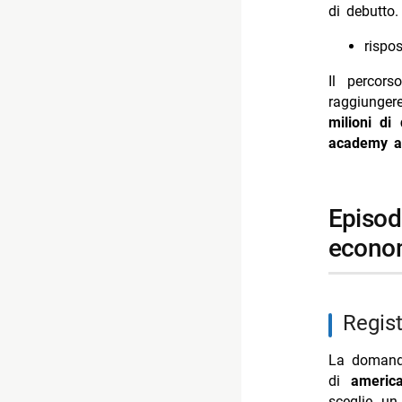
di debutto.
- Diletta L
rispos
- Michele R
Il percor
raggiunge
milioni di 
academy aw
episodio iv: a new hope, autore e scelte
econo
regis
La domanda
di
america
sceglie un