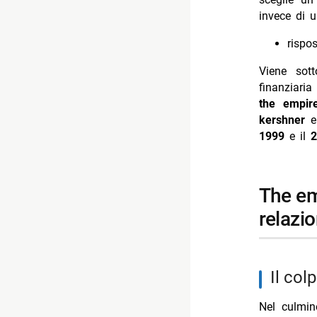
invece di 
rispos
Viene sot
finanziaria
the empir
kershner
1999
e il
2
the empire strikes back: “no, i am your father” e la
relazi
il col
Nel culmin