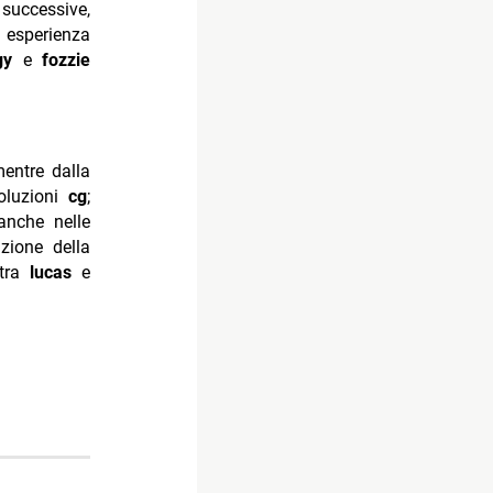
successive,
n esperienza
gy
e
fozzie
mentre dalla
oluzioni
cg
;
nche nelle
zione della
 tra
lucas
e