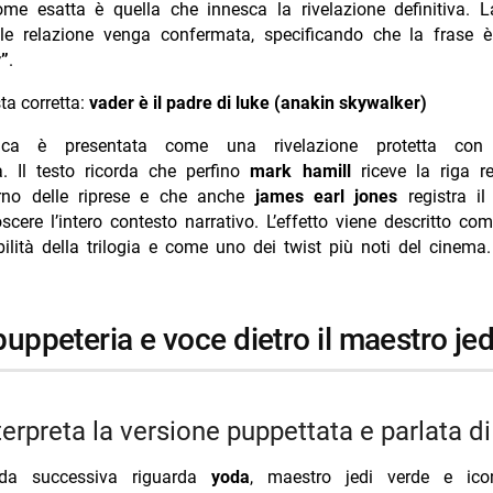
come esatta è quella che innesca la rivelazione definitiva.
le relazione venga confermata, specificando che la frase
r”
.
ta corretta:
vader è il padre di luke (anakin skywalker)
ca è presentata come una rivelazione protetta con p
a. Il testo ricorda che perfino
mark hamill
riceve la riga re
orno delle riprese e che anche
james earl jones
registra il
cere l’intero contesto narrativo. L’effetto viene descritto come
bilità della trilogia e come uno dei twist più noti del cinema.
 puppeteria e voce dietro il maestro jed
nterpreta la versione puppettata e parlata d
a successiva riguarda
yoda
, maestro jedi verde e ico