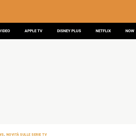
VIDEO
APPLE TV
DISNEY PLUS
NETFLIX
NOW
WS
,
NOVITÀ SULLE SERIE TV