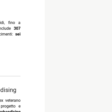
di, fino a
include
307
cimenti:
sei
ndising
ex veterano
 progetto e
erchandising