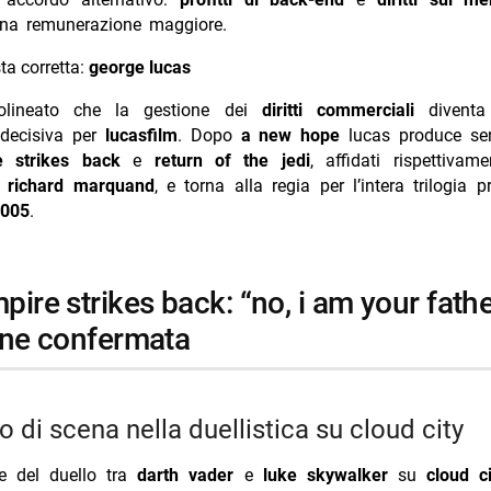
una remunerazione maggiore.
ta corretta:
george lucas
tolineato che la gestione dei
diritti commerciali
diventa
 decisiva per
lucasfilm
. Dopo
a new hope
lucas produce sen
e strikes back
e
return of the jedi
, affidati rispettiva
e
richard marquand
, e torna alla regia per l’intera trilogia p
005
.
one confermata
po di scena nella duellistica su cloud city
e del duello tra
darth vader
e
luke skywalker
su
cloud ci