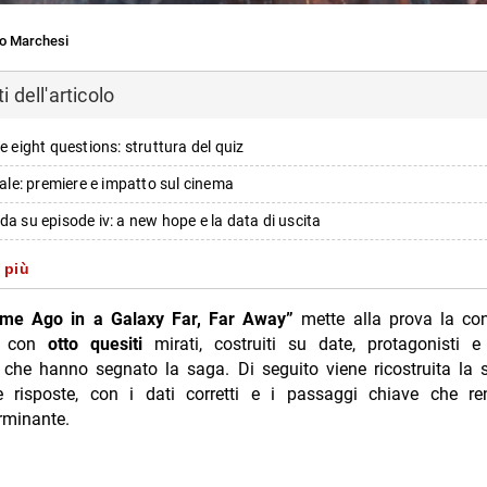
o Marchesi
 dell'articolo
 e eight questions: struttura del quiz
inale: premiere e impatto sul cinema
da su episode iv: a new hope e la data di uscita
iv: a new hope, autore e scelte economiche
 più
scrittore e gestione di profitti e merchandising
me Ago in a Galaxy Far, Far Away”
mette alla prova la co
e strikes back: “no, i am your father” e la relazione confermata
con
otto quesiti
mirati, costruiti su date, protagonisti e 
 che hanno segnato la saga. Di seguito viene ricostruita la 
di scena nella duellistica su cloud city
risposte, con i dati corretti e i passaggi chiave che r
peteria e voce dietro il maestro jedi
rminante.
rpreta la versione puppettata e parlata di yoda
lucasfilm: anno di chiusura dell’acquisizione