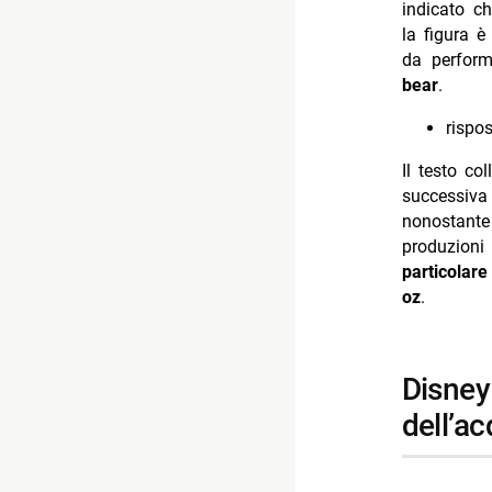
indicato ch
la figura è
da perfor
bear
.
rispos
Il testo co
successiv
nonostante
produzioni
particolare
oz
.
disney e lucasfilm: anno di chiusura
dell’ac