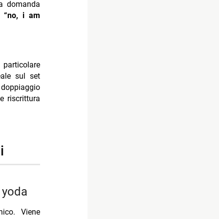
 La domanda
 è
“no, i am
articolare
ale sul set
 doppiaggio
 riscrittura
i
i yoda
nico. Viene