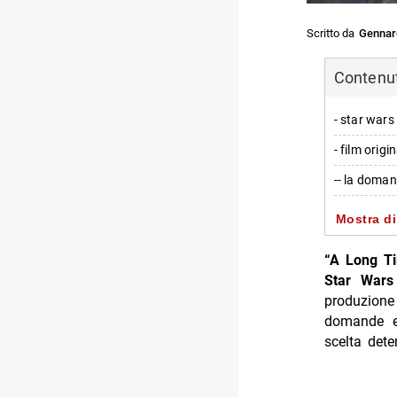
Scritto da
Gennar
Contenuti
- star wars
- film orig
-- la doman
- episodio 
Mostra di
-- regista-
“A Long Ti
- the empir
Star Wars
produzione
-- il colpo 
domande e 
- yoda: pup
scelta dete
-- chi inte
- disney e 