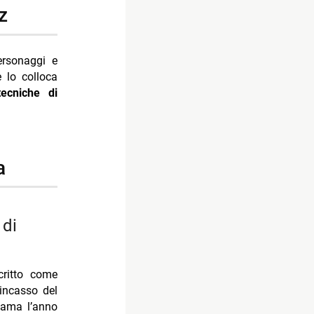
z
ersonaggi e
 lo colloca
tecniche di
a
critto come
incasso del
hiama l’anno