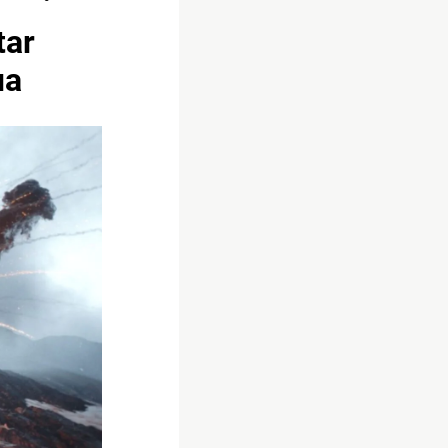
tar
ua