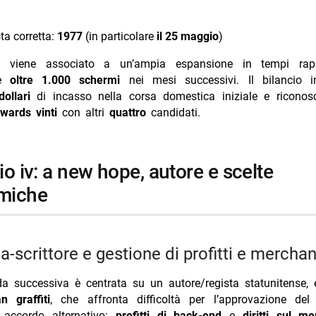
eotta in vacanza a Villa Musa sul Lago di Como
ta corretta:
1977
(in particolare
il 25 maggio
)
iondino moglie Eva Nestori: chi è
so viene associato a un’ampia espansione in tempi rapi
re
oltre 1.000 schermi
nei mesi successivi. Il bilancio 
dollari
di incasso nella corsa domestica iniziale e riconos
ards vinti
con altri
quattro
candidati.
miche
ta-scrittore e gestione di profitti e mercha
 successiva è centrata su un autore/regista statunitense, 
n graffiti
, che affronta difficoltà per l’approvazione del
 accordo alternativo:
profitti di back-end
e
diritti sul m