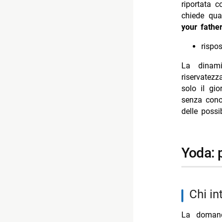
riportata 
chiede qua
your fathe
rispos
La dinami
riservatezz
solo il gi
senza conos
delle possi
yoda:
chi i
La domand