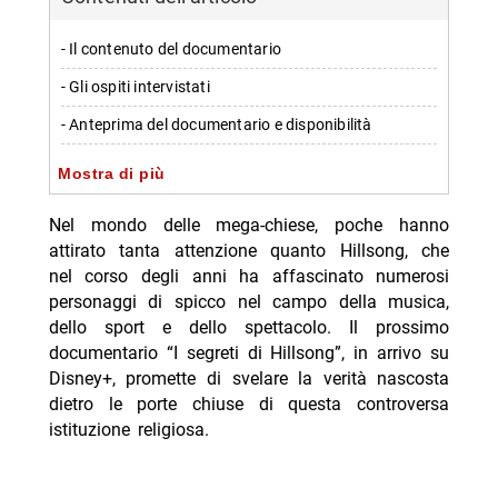
- Il contenuto del documentario
- Gli ospiti intervistati
- Anteprima del documentario e disponibilità
- Interesse e attesa per “I segreti di Hillsong”
Mostra di più
-- Scopri di più da Jump the shark
Nel mondo delle mega-chiese, poche hanno
-- RispondiAnnulla risposta
attirato tanta attenzione quanto Hillsong, che
nel corso degli anni ha affascinato numerosi
- Chad Powers 2: la seconda stagione dal 3
personaggi di spicco nel campo della musica,
settembre
dello sport e dello spettacolo. Il prossimo
- The Simpsons Yellow Mirror: arriva su Disney+
documentario “I segreti di Hillsong”, in arrivo su
Disney+, promette di svelare la verità nascosta
- Star Wars Visions Ninth Jedi su Disney+ 5/8
dietro le porte chiuse di questa controversa
- Greta favole vere Disney+ dal 6/8
istituzione religiosa.
- Migliori serie Disney Plus agosto 2026: 5 titoli top