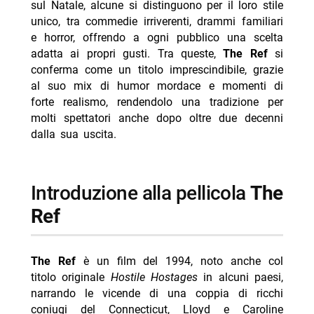
sul Natale, alcune si distinguono per il loro stile
unico, tra commedie irriverenti, drammi familiari
- Outer Banks 5 stagione finale dal 20 agosto Netflix
e horror, offrendo a ogni pubblico una scelta
- J. Edgar dal 13 agosto su Netflix: biopic Eastwood
adatta ai propri gusti. Tra queste,
The Ref
si
- The Last House dal 7 agosto su Netflix: trama e
conferma come un titolo imprescindibile, grazie
cast
al suo mix di humor mordace e momenti di
forte realismo, rendendolo una tradizione per
- Chad Powers 2: la seconda stagione dal 3
molti spettatori anche dopo oltre due decenni
settembre
dalla sua uscita.
- Don’t Say Good Luck: il film Netflix dal 14 agosto
introduzione alla pellicola
The
Ref
The Ref
è un film del 1994, noto anche col
titolo originale
Hostile Hostages
in alcuni paesi,
narrando le vicende di una coppia di ricchi
coniugi del Connecticut, Lloyd e Caroline