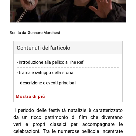
Scritto da
Gennaro Marchesi
Contenuti dell'articolo
- introduzione alla pellicola The Ref
- trama e sviluppo della storia
-- descrizione e eventi principali
- caratteristiche distintive e ricevibilità
Mostra di più
-- umorismo potente e realismo
Il periodo delle festività natalizie è caratterizzato
- motivi per includere The Ref tra i titoli natalizi
da un ricco patrimonio di film che diventano
veri e propri classici per accompagnare le
-- Scopri di più da Jump the shark
celebrazioni. Tra le numerose pellicole incentrate
-- RispondiAnnulla risposta