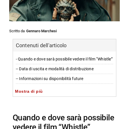
Scritto da
Gennaro Marchesi
Contenuti dell'articolo
- Quando e dove sarà possibile vedere il film “Whistle”
-- Data di uscita e modalità di distribuzione
-- Informazioni su disponibilità future
- Trama e anticipazioni sul film
Mostra di più
-- Sviluppo della trama
- Personaggi principali e cast
Quando e dove sarà possibile
- Personaggi ed ospiti coinvolti nel progetto
vedere il film “Whistle”
-- Scopri di più da Jump the shark