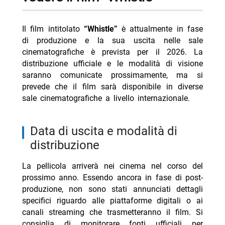
-- RispondiAnnulla risposta
Il film intitolato
“Whistle”
è attualmente in fase
- Amore crudele Rai 2 8 agosto 2026 trama e cast
di produzione e la sua uscita nelle sale
- La tempesta perfetta stasera Iris trama e cast
cinematografiche è prevista per il 2026. La
distribuzione ufficiale e le modalità di visione
- Collateral Beauty oggi Iris 6 agosto trama cast
saranno comunicate prossimamente, ma si
- Overdrive stasera su Mediaset Twenty: trama e cast
prevede che il film sarà disponibile in diverse
sale cinematografiche a livello internazionale.
- Il socio stasera su Iris: trama e cast Tom Cruise
Data di uscita e modalità di
distribuzione
La pellicola arriverà nei cinema nel corso del
prossimo anno. Essendo ancora in fase di post-
produzione, non sono stati annunciati dettagli
specifici riguardo alle piattaforme digitali o ai
canali streaming che trasmetteranno il film. Si
consiglia di monitorare fonti ufficiali per