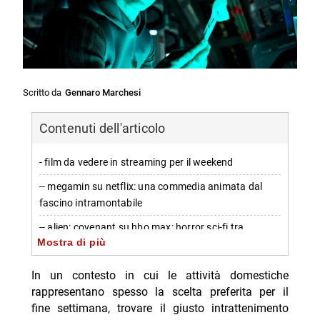
Scritto da
Gennaro Marchesi
Contenuti dell'articolo
- film da vedere in streaming per il weekend
-- megamin su netflix: una commedia animata dal
fascino intramontabile
-- alien: covenant su hbo max: horror sci-fi tra
Mostra di più
suspense e colpi di scena
-- the naked gun – from the files of police squad su
In un contesto in cui le attività domestiche
paramount+: commedia classica senza tempo
rappresentano spesso la scelta preferita per il
fine settimana, trovare il giusto intrattenimento
- personaggi principali e ospiti presenti nelle