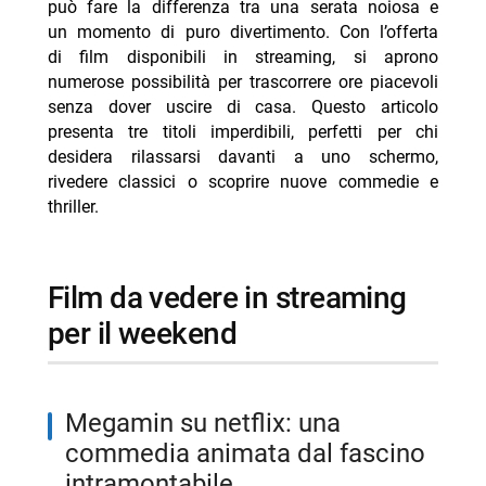
può fare la differenza tra una serata noiosa e
produzioni
un momento di puro divertimento. Con l’offerta
-- Scopri di più da Jump the shark
di film disponibili in streaming, si aprono
numerose possibilità per trascorrere ore piacevoli
-- RispondiAnnulla risposta
senza dover uscire di casa. Questo articolo
- Wolf Warrior stasera su Rai 4: trama e cast
presenta tre titoli imperdibili, perfetti per chi
desidera rilassarsi davanti a uno schermo,
- Ricchi, ricchissimi… in mutande stasera su Cine34
rivedere classici o scoprire nuove commedie e
- Ma stasera su Italia 2: trama horror Octavia
thriller.
Spencer
- La vita è una cosa meravigliosa stasera Sky Cinema
1
film da vedere in streaming
- Beast stasera su 20: trama del film d’azione
per il weekend
megamin su netflix: una
commedia animata dal fascino
intramontabile