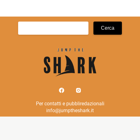
Ricerca
per:
Per contatti e pubbliredazionali
info@jumptheshark.it