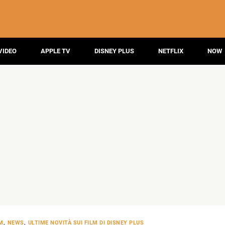
VIDEO
APPLE TV
DISNEY PLUS
NETFLIX
NOW
M
,
NEWS
,
ULTIME NOVITÀ SUI FILM DI DISNEY PLUS