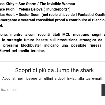
sa Kirby – Sue Storm / The Invisible Woman
nce Pugh – Yelena Belova (Thunderbolts*)
las Hoult – Doctor Doom (nel ruolo chiave de I Fantastici Quatt
mergente e veterani consolidati pronti a contribuire al rilancio
l.
ione, mentre alcuni recenti titoli MCU mostrano segni di
 le strategie future basate sull’introduzione strategica dei
i prossimi blockbuster indicano una possibile ripresa d
 Marvel nel medio termine.
Scopri di più da Jump the shark
Abbonati per ricevere gli ultimi articoli inviati alla tua e-mail.