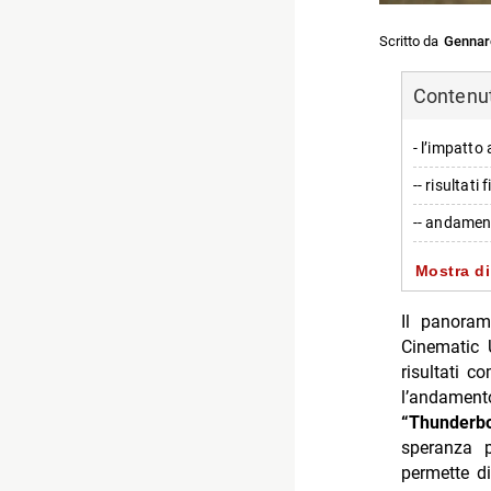
Scritto da
Gennar
Contenuti
- l’impatto 
-- risultati 
-- andamen
- il confro
Mostra di
-- perform
Il panoram
-- differen
Cinematic 
risultati c
- possibilit
l’andamen
-- potenzia
“Thunderbo
speranza p
-- scommess
permette di
- personagg