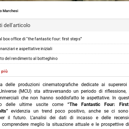
o Marchesi
 dell'articolo
al box office di “the fantastic four: first steps”
finanziari e aspettative iniziali
to del rendimento al botteghino
nto tra “thunderbolts” e “the fantastic four”: un trend deludente per l’mc
 più
ance critica vs performance commerciale
a delle produzioni cinematografiche dedicate ai supereroi
ze tra accoglienza critica e pubblico
Universe (MCU) sta attraversando un periodo di riflessione,
ommerciali che non hanno soddisfatto le aspettative. In ques
à di rilancio e sviluppi futuri per i franchise coinvolti
to delle ultime uscite come
“The Fantastic Four: Firs
lità per sequel e nuove opportunità
lts”
evidenzia un trend poco positivo, anche se ci sono
er il futuro. L’analisi dei dati di incasso e delle recensio
e sugli investimenti futuri
 comprendere meglio la situazione attuale e le prospettive di
i principali coinvolti nelle nuove fasi dell’mcu