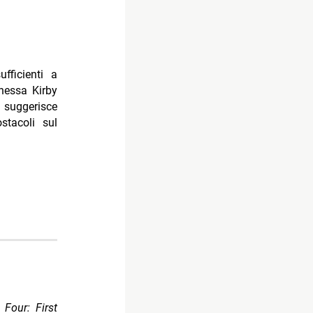
fficienti a
nessa Kirby
o suggerisce
stacoli sul
 Four: First