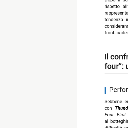
rispetto al
rappresent
tendenza i
considerand
front-loade
il confronto tra “thunderbolts” e “the fantastic
four”:
perf
Sebbene en
con
Thund
Four: First
al bottegh
difficoltà 