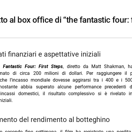
i più da Jump the shark
Annulla risposta
rk stasera La7 8 agosto trama cast
sera su Iris 8 agosto trama cast
lsea amichevole stasera Nove 21:30 differita
tati finanziari e aspettative iniziali
alari, sarà il pubblico a decidere se aprirà un’attività: il nuovo video Ti
 Fantastic Four: First Steps
, diretto da Matt Shakman, h
TV 7 agosto 2026 Tim Summer Hits batte L’Erede
mato di circa 200 milioni di dollari. Per raggiungere il p
che l’incasso mondiale dovesse aggirarsi tra i 400 e i 500
onostante abbia superato alcune performance precedenti
incassi domestici, il risultato complessivo si è rivelato in
iziali.
mento del rendimento al botteghino
o secondo fine settimana, il film ha registrato una perdita