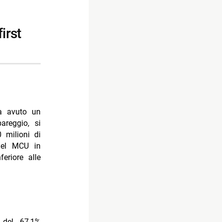
kTok
a avuto un
areggio, si
 milioni di
 del MCU in
feriore alle
 del -67,1%