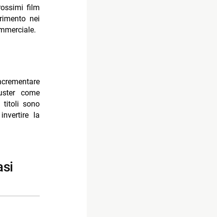
ossimi film
erimento nei
ommerciale.
ncrementare
buster come
titoli sono
nvertire la