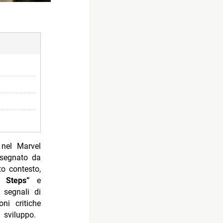
u
 nel Marvel
 segnato da
to contesto,
t Steps”
e
 segnali di
ni critiche
 sviluppo.