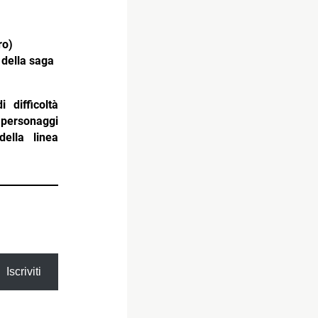
ro)
 della saga
 difficoltà
 personaggi
ella linea
Iscriviti