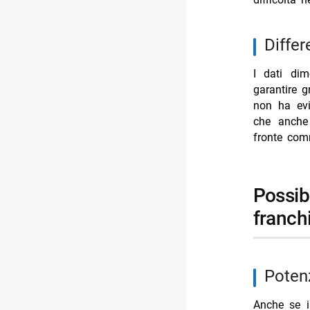
diffe
I dati dim
garantire 
non ha evit
che anche 
fronte com
possibilità di rilancio e sviluppi futuri per i
franchi
pote
Anche se i 