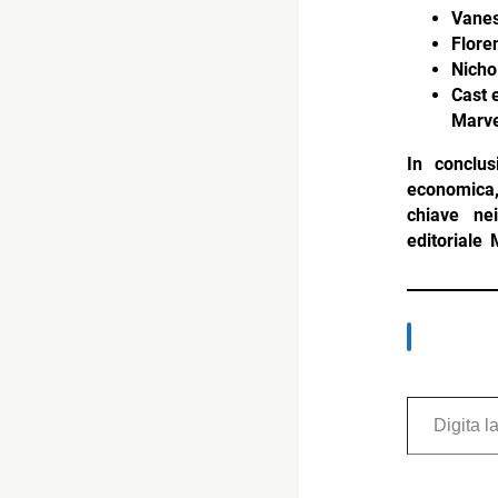
Vanes
Flore
Nicho
Cast e
Marve
In conclus
economica,
chiave ne
editoriale
Digita la tua e-mail...