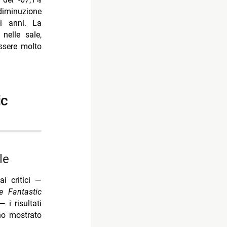
 diminuzione
mi anni. La
nelle sale,
essere molto
le
i critici —
e Fantastic
i risultati
no mostrato