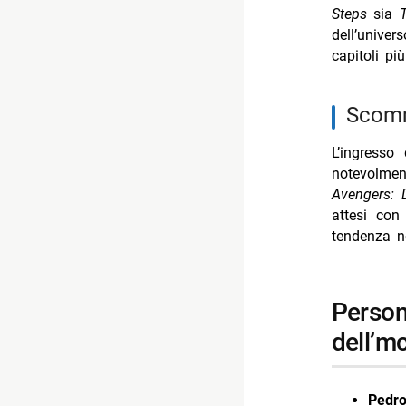
Steps
sia
dell’univer
capitoli pi
scom
L’ingresso
notevolmen
Avengers:
attesi con
tendenza ne
personaggi principali coinvolti nelle nuove fasi
dell’m
Pedro