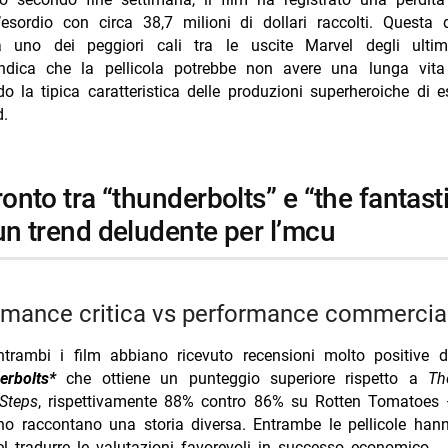
l’esordio con circa 38,7 milioni di dollari raccolti. Questa
a uno dei peggiori cali tra le uscite Marvel degli ulti
ndica che la pellicola potrebbe non avere una lunga vita 
o la tipica caratteristica delle produzioni superheroiche di 
d.
 un trend deludente per l’mcu
ormance critica vs performance commercia
trambi i film abbiano ricevuto recensioni molto positive da
erbolts*
che ottiene un punteggio superiore rispetto a
Th
 Steps
, rispettivamente 88% contro 86% su Rotten Tomatoes — 
ino raccontano una storia diversa. Entrambe le pellicole han
nel tradurre le valutazioni favorevoli in successo economico.