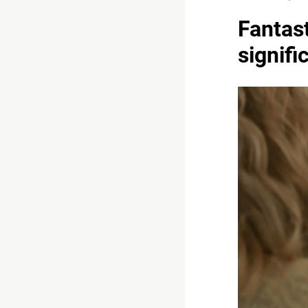
Fantast
signifi