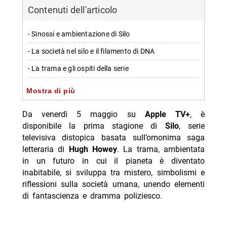
Contenuti dell'articolo
- Sinossi e ambientazione di Silo
- La società nel silo e il filamento di DNA
- La trama e gli ospiti della serie
- Aspettative e curiosità sulla serie
Mostra di più
-- Scopri di più da Jump the shark
Da venerdì 5 maggio su
Apple TV+
, è
-- RispondiAnnulla risposta
disponibile la prima stagione di
Silo
, serie
televisiva distopica basata sull’omonima saga
- Cecilia Rodriguez incinta? Moser scatena i rumors
letteraria di
Hugh Howey
. La trama, ambientata
- Giovanni Grazioso, brioche e fama dopo Temptation
in un futuro in cui il pianeta è diventato
inabitabile, si sviluppa tra mistero, simbolismi e
- Diletta Leotta in vacanza a Villa Musa sul Lago di
riflessioni sulla società umana, unendo elementi
Como
di fantascienza e dramma poliziesco.
- Michele Riondino moglie Eva Nestori: chi è
- La Corrida stasera Nove 6 agosto Amadeus ospiti