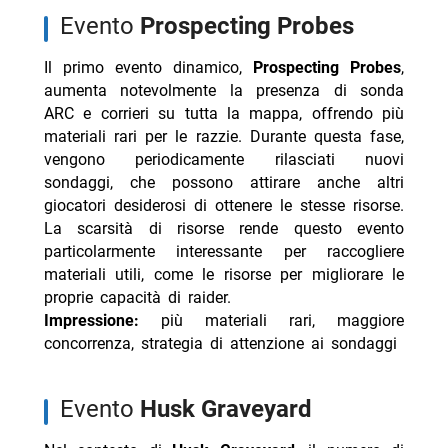
- Clementino cade dal palco a Ischia, poi si rialza
evento
Prospecting Probes
- Gigi Hadid e Bradley Cooper: anelli e matrimonio
segreto
Il primo evento dinamico,
Prospecting Probes
,
aumenta notevolmente la presenza di sonda
- Cristina Marino incinta? Indizi social per Argentero
ARC e corrieri su tutta la mappa, offrendo più
materiali rari per le razzie. Durante questa fase,
vengono periodicamente rilasciati nuovi
sondaggi, che possono attirare anche altri
giocatori desiderosi di ottenere le stesse risorse.
La scarsità di risorse rende questo evento
particolarmente interessante per raccogliere
materiali utili, come le risorse per migliorare le
proprie capacità di raider.
Impressione:
più materiali rari, maggiore
concorrenza, strategia di attenzione ai sondaggi
evento
Husk Graveyard