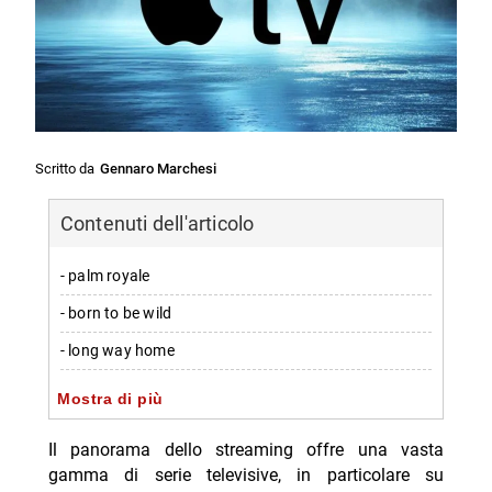
Scritto da
Gennaro Marchesi
Contenuti dell'articolo
- palm royale
- born to be wild
- long way home
- pluribus
Mostra di più
- ted lasso
Il panorama dello streaming offre una vasta
-- Scopri di più da Jump the shark
gamma di serie televisive, in particolare su