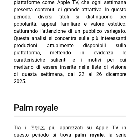
piattaforme come Apple TV, che ogni settimana
-- RispondiAnnulla risposta
presenta contenuti di grande attrattiva. In questo
- Reacher 4 arriva su Prime Video il 12 agosto
periodo, diversi titoli si distinguono per
popolarità, appeal familiare e valore estetico,
- Doc: Argentero lascia, quarta stagione ultima
catturando l’attenzione di un pubblico variegato.
- Chad Powers 2: la seconda stagione dal 3
Questa analisi si concentra sulle più interessanti
settembre
produzioni attualmente disponibili sulla
- Apple TV agosto 2026: tutte le novità in streaming
piattaforma, mettendo in evidenza le
caratteristiche salienti e i motivi per cui
- ER Medici in prima linea: cosa fanno oggi i
meritano di essere inserite nelle liste di visione
protagonisti
di questa settimana, dal 22 al 26 dicembre
2025.
palm royale
Tra i 콘텐츠 più apprezzati su Apple TV in
questo periodo si trova
palm royale
, la serie