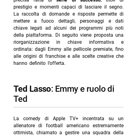
- The Morning Show: co-lead e produttori Jennifer
prestigio e momenti capaci di lasciare il segno.
Aniston e Reese Witherspoon
La raccolta di domande e risposte permette di
- For All Mankind: la divergenza storica con i sovietici
mettere a fuoco dettagli, personaggi e dati
sulla Luna
chiave legati ad alcuni dei programmi più noti
della piattaforma. Di seguito viene proposta una
- Apple TV+ al debutto: data di lancio e numero
riorganizzazione in chiave informativa e
iniziale di originali
ordinata: dagli Emmy alle pellicole premiate, fino
- Silo e la saga: Hugh Howey autore della storia Wool
alle origini di franchise e alle scelte creative che
hanno definito l’offerta.
-- Scopri di più da Jump the shark
-- RispondiAnnulla risposta
- Apple TV agosto 2026: tutte le novità in streaming
Ted Lasso
: Emmy e ruolo di
- Neuromancer: teaser e data d’uscita svelati al
Ted
Comic-Con 2026
- Silo 2026, terza stagione: ecco il calendario
La comedy di Apple TV+ incentrata su un
completo delle uscite su Apple TV+
allenatore di football americano estremamente
- Le 10 migliori serie tv da vedere su Apple TV+ in
ottimista, chiamato a gestire una squadra della
questa estate 2026