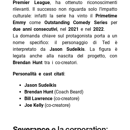
Premier League
, ha ottenuto riconoscimenti
- “Nocturne” su Apple TV+: trama, cast e data di
rilevanti. Il successo non riguarda solo l’impatto
uscita del thriller con protagonisti
culturale: infatti la serie ha vinto il
Primetime
Emmy
come
Outstanding Comedy Series
per
due anni consecutivi
, nel
2021
e nel
2022
.
La domanda chiave sul protagonista porta a un
nome specifico: il personaggio di Ted è
interpretato da
Jason Sudeikis
. La figura è
legata anche alla nascita del progetto, con
Brendan Hunt
tra i co-creatori.
Personalità e cast citati
:
Jason Sudeikis
Brendan Hunt
(Coach Beard)
Bill Lawrence
(co-creatore)
Joe Kelly
(co-creatore)
Severance
e la corporation: