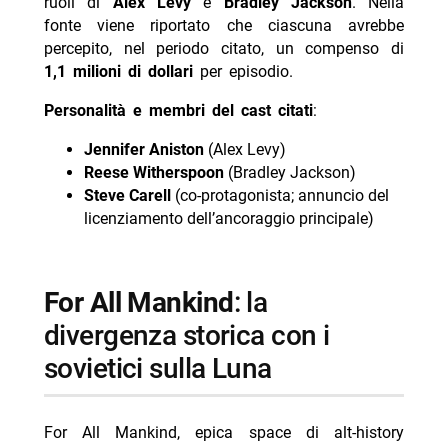
ruoli di
Alex Levy
e
Bradley Jackson
. Nella
fonte viene riportato che ciascuna avrebbe
percepito, nel periodo citato, un compenso di
1,1 milioni di dollari
per episodio.
Personalità e membri del cast citati
:
Jennifer Aniston
(Alex Levy)
Reese Witherspoon
(Bradley Jackson)
Steve Carell
(co-protagonista; annuncio del
licenziamento dell’ancoraggio principale)
For All Mankind
: la
divergenza storica con i
sovietici sulla Luna
For All Mankind, epica space di alt-history