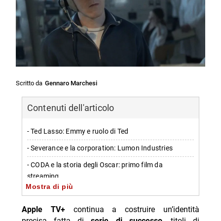
Scritto da
Gennaro Marchesi
Contenuti dell'articolo
- Ted Lasso: Emmy e ruolo di Ted
- Severance e la corporation: Lumon Industries
- CODA e la storia degli Oscar: primo film da
streaming
Mostra di più
- Slow Horses: Jackson Lamb interpretato da Gary
Oldman
Apple TV+
continua a costruire un’identità
precisa fatta di
serie di successo
, titoli di