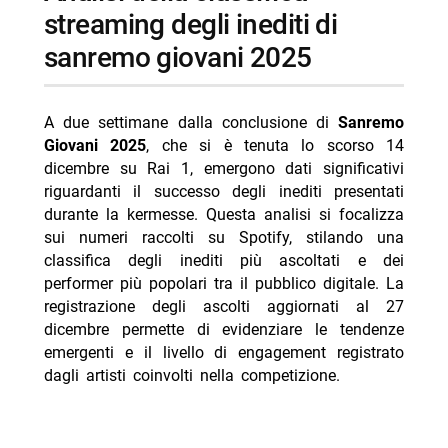
- conclusioni sulla performance degli artisti
streaming degli inediti di
emergenti
sanremo giovani 2025
-- personaggi e partecipanti menzionati
-- Scopri di più da Jump the shark
A due settimane dalla conclusione di
Sanremo
-- RispondiAnnulla risposta
Giovani 2025
, che si è tenuta lo scorso 14
- Reacher 4 arriva su Prime Video il 12 agosto
dicembre su Rai 1, emergono dati significativi
riguardanti il successo degli inediti presentati
- Doc: Argentero lascia, quarta stagione ultima
durante la kermesse. Questa analisi si focalizza
- Chad Powers 2: la seconda stagione dal 3
sui numeri raccolti su Spotify, stilando una
settembre
classifica degli inediti più ascoltati e dei
performer più popolari tra il pubblico digitale. La
- ER Medici in prima linea: cosa fanno oggi i
registrazione degli ascolti aggiornati al 27
protagonisti
dicembre permette di evidenziare le tendenze
- Neuromancer: teaser e data d’uscita svelati al
emergenti e il livello di engagement registrato
Comic-Con 2026
dagli artisti coinvolti nella competizione.