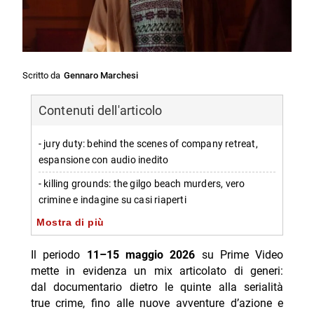
Scritto da
Gennaro Marchesi
Contenuti dell'articolo
- jury duty: behind the scenes of company retreat,
espansione con audio inedito
- killing grounds: the gilgo beach murders, vero
crimine e indagine su casi riaperti
Mostra di più
- citadel, ritorno con stagione 2 e ritmo da
blockbuster
Il periodo
11–15 maggio 2026
su Prime Video
- off campus, sport e romantic drama in otto episodi
mette in evidenza un mix articolato di generi:
dal documentario dietro le quinte alla serialità
- good omens, stagione 3 conclusiva in un episodio
true crime, fino alle nuove avventure d’azione e
“lungometraggio”