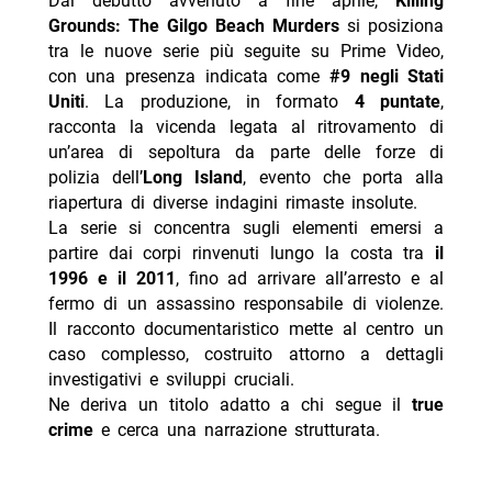
Dal debutto avvenuto a fine aprile,
Killing
Grounds: The Gilgo Beach Murders
si posiziona
tra le nuove serie più seguite su Prime Video,
con una presenza indicata come
#9 negli Stati
Uniti
. La produzione, in formato
4 puntate
,
racconta la vicenda legata al ritrovamento di
un’area di sepoltura da parte delle forze di
polizia dell’
Long Island
, evento che porta alla
riapertura di diverse indagini rimaste insolute.
La serie si concentra sugli elementi emersi a
partire dai corpi rinvenuti lungo la costa tra
il
1996 e il 2011
, fino ad arrivare all’arresto e al
fermo di un assassino responsabile di violenze.
Il racconto documentaristico mette al centro un
caso complesso, costruito attorno a dettagli
investigativi e sviluppi cruciali.
Ne deriva un titolo adatto a chi segue il
true
crime
e cerca una narrazione strutturata.