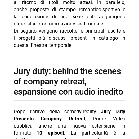
al ritorno di titoli molto attesi. In parallelo,
-- cast e protagonisti principali
anche proposte di stampo romantico-sportivo e
la conclusione di una serie cult aggiungono
-- Scopri di più da Jump the shark
ritmo alla programmazione settimanale.
-- RispondiAnnulla risposta
Di seguito vengono raccolte le principali uscite e
i progetti più discussi presenti in catalogo in
- Average Joe su Paramount+ dal 19 agosto 2026
questa finestra temporale.
- The Last Sunrise su Prime Video ad agosto
- RoboCop serie TV: Prime Video ordina 8 episodi con
James Wan
jury duty: behind the scenes
- Guida alle novità Prime Video estate 2026
of company retreat,
- Il lupo d’inverno: Djokovic arriva su Prime Video
espansione con audio inedito
Dopo l’arrivo della comedy-reality
Jury Duty
Presents Company Retreat
, Prime Video
pubblica anche una nuova estensione in
formato
10 episodi
. La particolarità è la