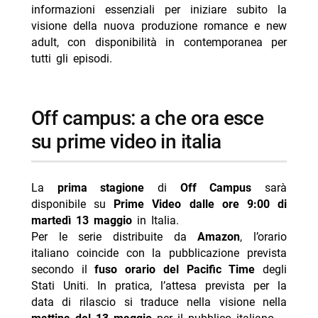
- The Last Sunrise su Prime Video ad agosto
informazioni essenziali per iniziare subito la
visione della nuova produzione romance e new
- RoboCop serie TV: Prime Video ordina 8 episodi con
adult, con disponibilità in contemporanea per
James Wan
tutti gli episodi.
- Guida alle novità Prime Video estate 2026
- Il lupo d’inverno: Djokovic arriva su Prime Video
off campus: a che ora esce
su prime video in italia
La
prima stagione
di
Off Campus
sarà
disponibile su
Prime Video dalle ore 9:00 di
martedì 13 maggio
in Italia.
Per le serie distribuite da
Amazon
, l’orario
italiano coincide con la pubblicazione prevista
secondo il
fuso orario del Pacific Time
degli
Stati Uniti. In pratica, l’attesa prevista per la
data di rilascio si traduce nella visione nella