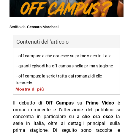
Scritto da
Gennaro Marchesi
Contenuti dell'articolo
- off campus: a che ora esce su prime video in italia
- quanti episodi ha off campus nella prima stagione
- off campus: la serie tratta dai romanzi di elle
kennedy
Mostra di più
- dove vedere off campus in streaming
Il debutto di
Off Campus
su
Prime Video
è
-- Scopri di più da Jump the shark
ormai imminente e l’attenzione del pubblico si
-- RispondiAnnulla risposta
concentra in particolare su
a che ora esce
la
serie in Italia, oltre ai dettagli principali sulla
- Average Joe su Paramount+ dal 19 agosto 2026
prima stagione. Di seguito sono raccolte le