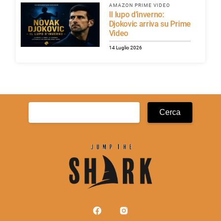
AMAZON PRIME VIDEO
Il lupo d’inverno:
Djokovic arriva su Prime
Video
14 Luglio 2026
Ricerca
per: