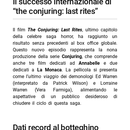
il successo internazionale di
-- personaggi principali e cast ufficiale
“the conjuring: last rites”
-- Scopri di più da Jump the shark
-- RispondiAnnulla risposta
Il film
The Conjuring: Last Rites
, ultimo capitolo
- Wolf Warrior stasera su Rai 4: trama e cast
della celebre saga horror, ha raggiunto un
risultato senza precedenti al box office globale.
- Delitti del BarLume Il re dei giochi stasera su TV8
Questo nuovo episodio rappresenta la nona
- Ricchi, ricchissimi… in mutande stasera su Cine34
produzione della serie
Conjuring
, che comprende
anche tre film dedicati ad
Annabelle
e due
- Ma stasera su Italia 2: trama horror Octavia
dedicati a
La Monaca
. La pellicola si presenta
Spencer
come l’
ultimo viaggio
dei demonologi Ed Warren
- La vita è una cosa meravigliosa stasera Sky Cinema
(interpretato da Patrick Wilson) e Lorraine
1
Warren (Vera Farmiga), alimentando le
aspettative di un pubblico desideroso di
chiudere il ciclo di questa saga.
dati record al botteghino