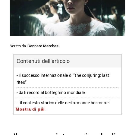
Scritto da
Gennaro Marchesi
Contenuti dell'articolo
- il successo internazionale di “the conjuring: last
rites”
- dati record al botteghino mondiale
-- il contesto storico delle performance horror nel
Mostra di più
cinema
- le altre grandi hit Warner Bros. nel genere horror
- impatto e prospettive future della saga