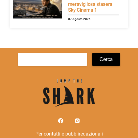
meravigliosa stasera
Sky Cinema 1
07 Agosto 2026
Ricerca
per:
Per contatti e pubbliredazionali